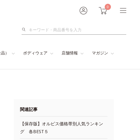
0
検
索
食品）
ボディウェア
店舗情報
マガジン
関連記事
【保存版】オルビス価格帯別人気ランキン
グ 各BEST５