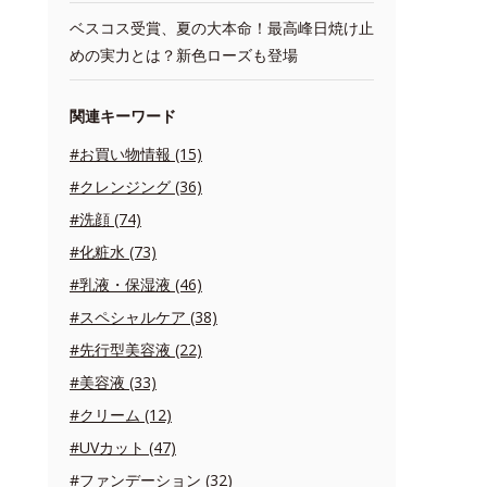
ベスコス受賞、夏の大本命！最高峰日焼け止
めの実力とは？新色ローズも登場
関連キーワード
#お買い物情報 (15)
#クレンジング (36)
#洗顔 (74)
#化粧水 (73)
#乳液・保湿液 (46)
#スペシャルケア (38)
#先行型美容液 (22)
#美容液 (33)
#クリーム (12)
#UVカット (47)
#ファンデーション (32)