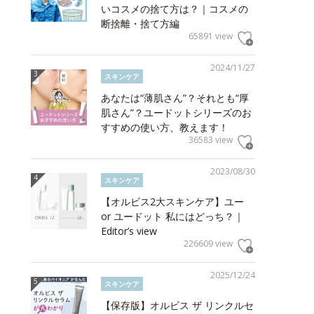
いコスメの捨て方は？｜コスメの
断捨離・捨て方編
65891 view
2024/11/27
スキンケア
あなたは“薄肌さん”？それとも“厚
肌さん”？ユードットシリーズのお
すすめの使い方、教えます！
36583 view
2023/08/30
スキンケア
【オルビス2大スキンケア】ユー
or ユードット 私にはどっち？｜
Editor’s view
226609 view
2025/12/24
スキンケア
【保存版】オルビス ザ リンクルセ