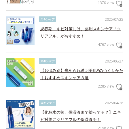
1370 view
2025/07/25
スキンケア
思春期ニキビ対策には、薬用スキンケア「ク
リアフル」がおすすめ！
4767 view
2025/06/27
スキンケア
【お悩み別】褒められ透明美肌*のつくりかた
｜おすすめスキンケア３選
2285 view
2025/04/28
スキンケア
【化粧水の後、保湿液まで塗ってる？】ニキ
ビ対策にクリアフルの保湿液を！
2198 view