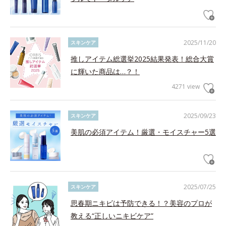
2025/11/20
スキンケア
推しアイテム総選挙2025結果発表！総合大賞
に輝いた商品は…？！
4271 view
2025/09/23
スキンケア
美肌の必須アイテム！厳選・モイスチャー5選
2025/07/25
スキンケア
思春期ニキビは予防できる！？美容のプロが
教える“正しいニキビケア”