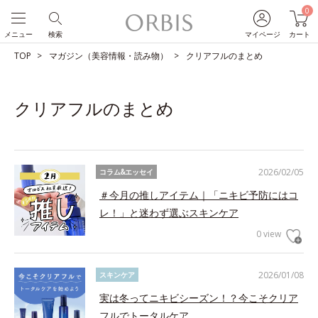
0
メニュー
検索
マイページ
カート
TOP
マガジン（美容情報・読み物）
クリアフルのまとめ
クリアフルのまとめ
2026/02/05
コラム&エッセイ
＃今月の推しアイテム｜「ニキビ予防にはコ
レ！」と迷わず選ぶスキンケア
0 view
2026/01/08
スキンケア
実は冬ってニキビシーズン！？今こそクリア
フルでトータルケア