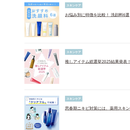
スキンケア
お悩み別に特徴を比較！ 洗顔料6選
スキンケア
推しアイテム総選挙2025結果発表
スキンケア
思春期ニキビ対策には、薬用スキン