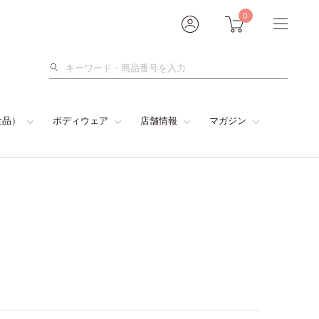
0
検
索
食品）
ボディウェア
店舗情報
マガジン