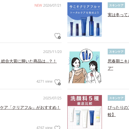
NEW
2026/07/21
スキンケア
実は冬って
2025/11/20
スキンケア
！総合大賞に輝いた商品は…？！
思春期ニキ
ア”
4271 view
2025/07/25
スキンケア
ケア「クリアフル」がおすすめ！
ぴったりの
較】
4767 view