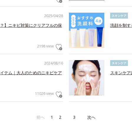
2025/04/28
スキンケア
？】ニキビ対策にクリアフルの保
洗顔を制す
2198 view
2024/08/16
スキンケア
イテム｜大人のためのニキビケア
スキンケア
11026 view
前へ
1
2
3
次へ