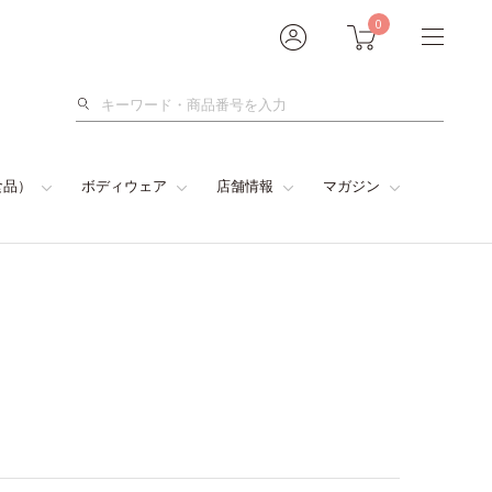
0
検
索
食品）
ボディウェア
店舗情報
マガジン