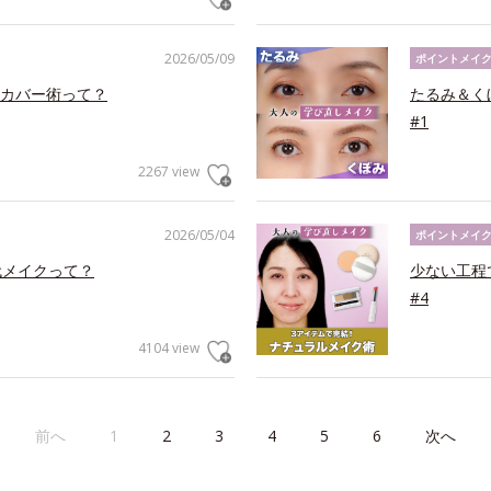
2026/05/09
ポイントメイ
カバー術って？
たるみ＆く
#1
2267 view
2026/05/04
ポイントメイ
代メイクって？
少ない工程
#4
4104 view
前へ
1
2
3
4
5
6
次へ