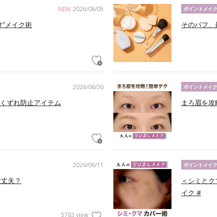
NEW
2026/08/05
ポイントメイ
け”メイク術
そのパフ、
2026/06/30
ポイントメイ
くずれ防止アイテム
まろ眉を攻
2026/06/11
ポイントメイ
大丈夫？
＜シミとク
イク #
5763 view