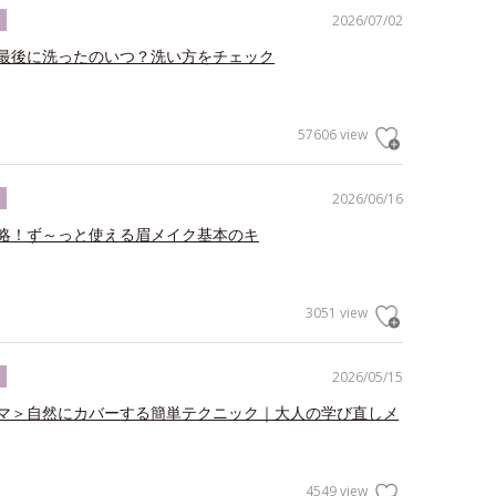
2026/07/02
ク
最後に洗ったのいつ？洗い方をチェック
57606 view
2026/06/16
ク
略！ず～っと使える眉メイク基本のキ
3051 view
2026/05/15
ク
マ＞自然にカバーする簡単テクニック｜大人の学び直しメ
4549 view