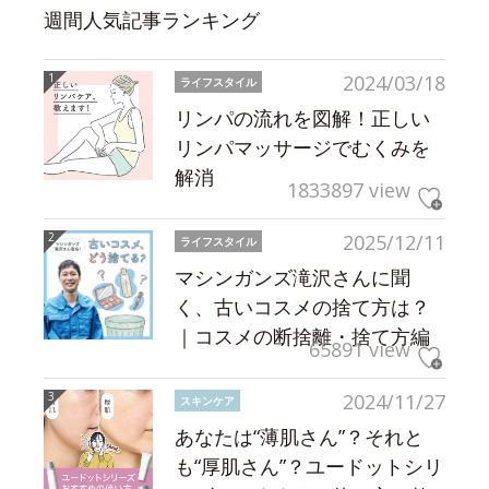
週間人気記事ランキング
2024/03/18
ライフスタイル
リンパの流れを図解！正しい
リンパマッサージでむくみを
解消
1833897 view
2025/12/11
ライフスタイル
マシンガンズ滝沢さんに聞
く、古いコスメの捨て方は？
｜コスメの断捨離・捨て方編
65891 view
2024/11/27
スキンケア
あなたは“薄肌さん”？それと
も“厚肌さん”？ユードットシリ