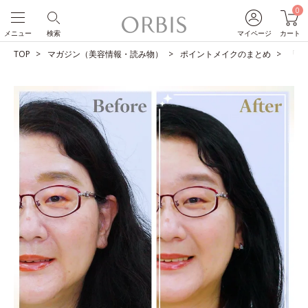
0
メニュー
検索
マイページ
カート
TOP
マガジン（美容情報・読み物）
ポイントメイクのまとめ
「私