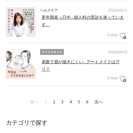
ヘルスケア
2026/04/13
更年期真っ只中…婦人科の受診を迷っていま
す。
0 view
2026/04/10
ライフスタイル
老眼で眉が描きにくい…アートメイクはア
リ？
0 view
前へ
1
2
3
4
5
6
次へ
カテゴリで探す