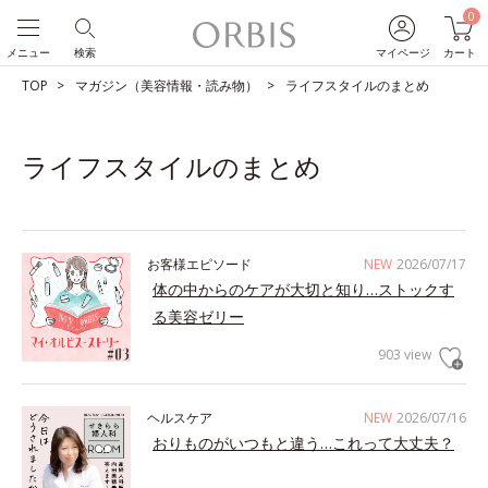
0
メニュー
検索
マイページ
カート
TOP
マガジン（美容情報・読み物）
ライフスタイルのまとめ
ライフスタイルのまとめ
お客様エピソード
NEW
2026/07/17
体の中からのケアが大切と知り…ストックす
る美容ゼリー
903 view
ヘルスケア
NEW
2026/07/16
おりものがいつもと違う…これって大丈夫？