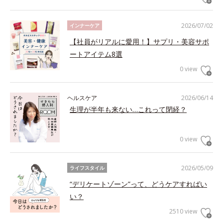
2026/07/02
インナーケア
【社員がリアルに愛用！】サプリ・美容サポ
ートアイテム8選
0 view
ヘルスケア
2026/06/14
生理が半年も来ない…これって閉経？
0 view
2026/05/09
ライフスタイル
“デリケートゾーン”って、どうケアすればい
い？
2510 view