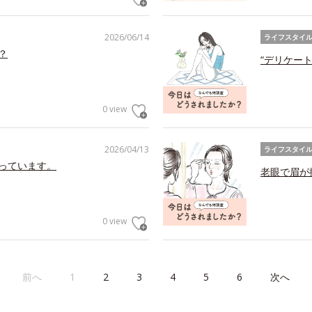
2026/06/14
ライフスタイ
？
“デリケー
0 view
2026/04/13
ライフスタイ
っています。
老眼で眉が
0 view
前へ
1
2
3
4
5
6
次へ