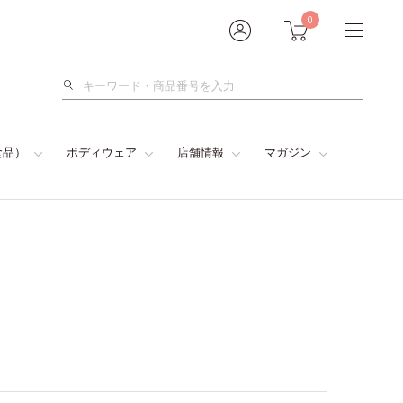
0
検
索
食品）
ボディウェア
店舗情報
マガジン