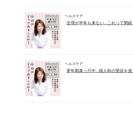
ヘルスケア
生理が半年も来ない…これって閉経
ヘルスケア
更年期真っ只中…婦人科の受診を迷