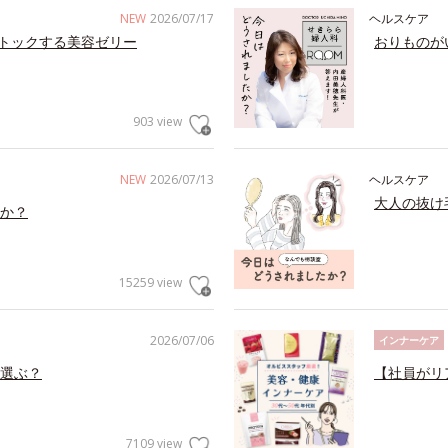
NEW
2026/07/17
ヘルスケア
トックする美容ゼリー
おりものが
903 view
NEW
2026/07/13
ヘルスケア
大人の抜け
か？
15259 view
2026/07/06
インナーケア
選ぶ？
【社員がリ
7109 view