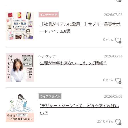
2026/07/02
インナーケア
【社員がリアルに愛用！】サプリ・美容サポ
ートアイテム8選
0 view
ヘルスケア
2026/06/14
生理が半年も来ない…これって閉経？
0 view
2026/05/09
ライフスタイル
“デリケートゾーン”って、どうケアすればい
い？
2510 view