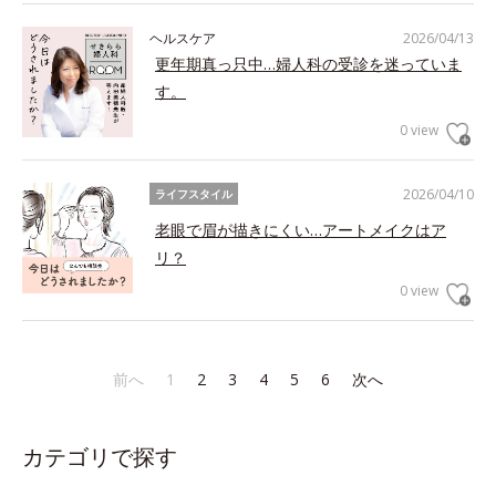
ヘルスケア
2026/04/13
更年期真っ只中…婦人科の受診を迷っていま
す。
0 view
2026/04/10
ライフスタイル
老眼で眉が描きにくい…アートメイクはア
リ？
0 view
前へ
1
2
3
4
5
6
次へ
カテゴリで探す