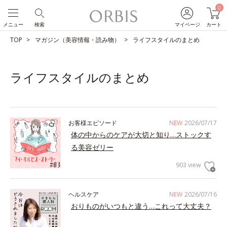
0
メニュー
検索
マイページ
カート
TOP
マガジン（美容情報・読み物）
ライフスタイルのまとめ
ライフスタイルのまとめ
お客様エピソード
NEW
2026/07/17
体の中からのケアが大切と知り…ストックす
る美容ゼリー
903 view
ヘルスケア
NEW
2026/07/16
おりものがいつもと違う…これって大丈夫？