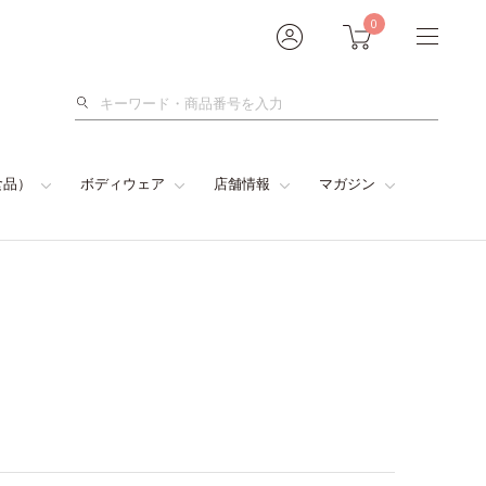
0
検
索
食品）
ボディウェア
店舗情報
マガジン