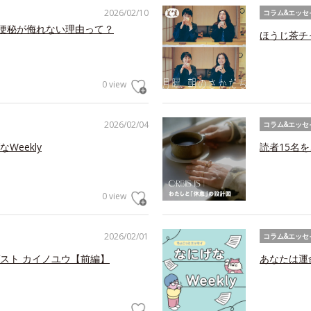
2026/02/10
コラム&エッセ
の便秘が侮れない理由って？
ほうじ茶チ
0 view
2026/02/04
コラム&エッセ
eekly
読者15名
0 view
2026/02/01
コラム&エッセ
スト カイノユウ【前編】
あなたは運