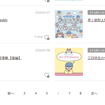
2026/01/21
コラム&エッセ
kly
早く朝型人間
3 view
2026/01/08
コラム&エッセ
宅香帆【後編】
三日坊主の
前へ
3
4
5
6
7
8
次へ