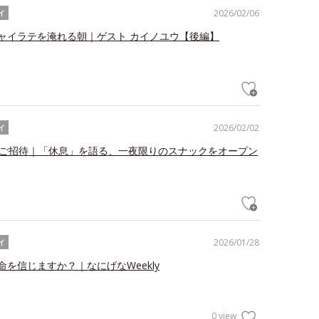
2026/02/06
イ
ャイラテを淹れる朝｜ゲスト カイノユウ【後編】
2026/02/02
イ
をご招待｜「休息」を語る、一夜限りのスナックをオープン
2026/01/28
イ
命を信じますか？｜なにげなWeekly
0 view