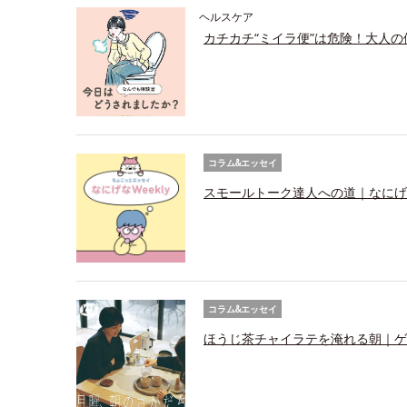
ヘルスケア
カチカチ“ミイラ便”は危険！大人
コラム&エッセイ
スモールトーク達人への道｜なにげなW
コラム&エッセイ
ほうじ茶チャイラテを淹れる朝｜ゲ