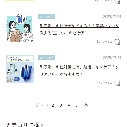
11086 view
2025/07/25
スキンケア
思春期ニキビは予防できる！？美容のプロが
教える“正しいニキビケア”
1370 view
2025/07/25
スキンケア
思春期ニキビ対策には、薬用スキンケア「ク
リアフル」がおすすめ！
4767 view
前へ
1
2
3
4
5
次へ
カテゴリで探す