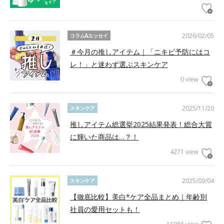
2026/02/05
コラム&エッセイ
＃今月の推しアイテム｜「ニキビ予防にはコ
レ！」と迷わず選ぶスキンケア
0 view
2025/11/20
スキンケア
推しアイテム総選挙2025結果発表！総合大賞
に輝いた商品は…？！
4271 view
2025/09/04
スキンケア
【徹底比較】美白*ケア全品まとめ｜年齢別
社員の愛用セットも！