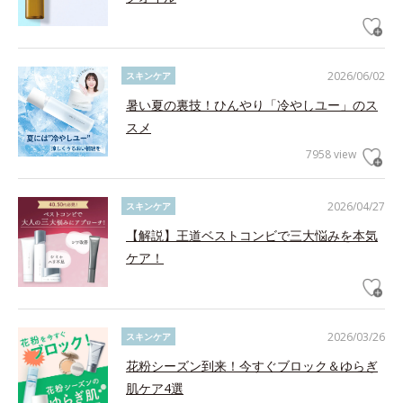
2026/06/02
スキンケア
暑い夏の裏技！ひんやり「冷やしユー」のス
スメ
7958 view
2026/04/27
スキンケア
【解説】王道ベストコンビで三大悩みを本気
ケア！
2026/03/26
スキンケア
花粉シーズン到来！今すぐブロック＆ゆらぎ
肌ケア4選