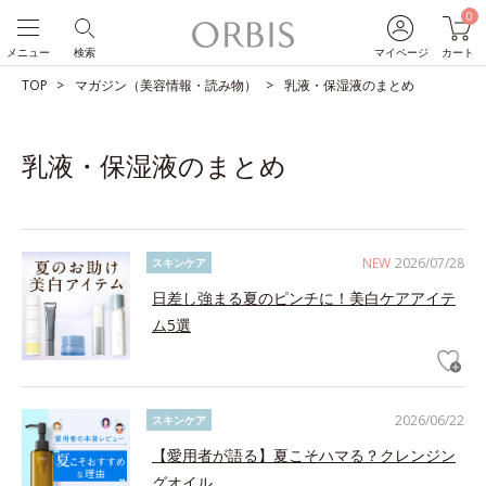
0
メニュー
検索
マイページ
カート
TOP
マガジン（美容情報・読み物）
乳液・保湿液のまとめ
乳液・保湿液のまとめ
NEW
2026/07/28
スキンケア
日差し強まる夏のピンチに！美白ケアアイテ
ム5選
2026/06/22
スキンケア
【愛用者が語る】夏こそハマる？クレンジン
グオイル