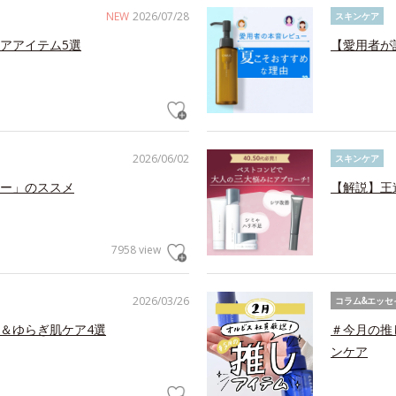
NEW
2026/07/28
スキンケア
アアイテム5選
【愛用者が
2026/06/02
スキンケア
ー」のススメ
【解説】王
7958 view
2026/03/26
コラム&エッセ
＆ゆらぎ肌ケア4選
＃今月の推
ンケア