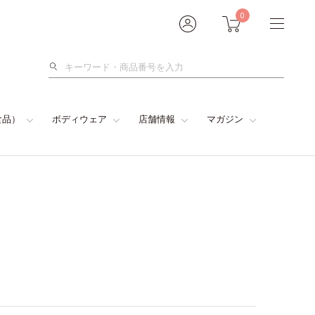
0
検
索
食品）
ボディウェア
店舗情報
マガジン