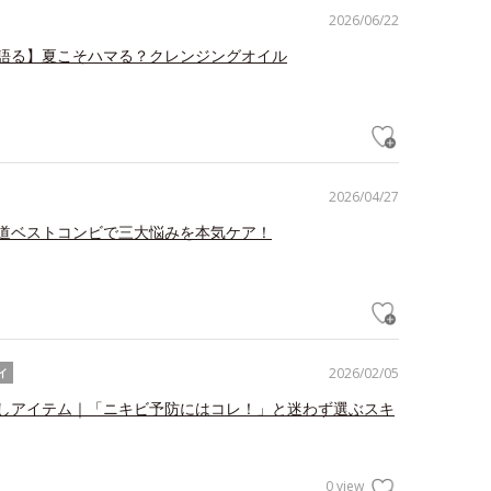
2026/06/22
語る】夏こそハマる？クレンジングオイル
2026/04/27
道ベストコンビで三大悩みを本気ケア！
2026/02/05
イ
しアイテム｜「ニキビ予防にはコレ！」と迷わず選ぶスキ
0 view