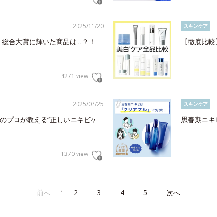
2025/11/20
スキンケア
！総合大賞に輝いた商品は…？！
【徹底比較
4271 view
2025/07/25
スキンケア
のプロが教える“正しいニキビケ
思春期ニキ
1370 view
前へ
1
2
3
4
5
次へ