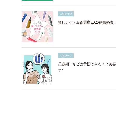
スキンケア
推しアイテム総選挙2025結果発表
スキンケア
思春期ニキビは予防できる！？美容
ア”