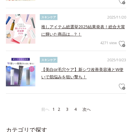
2025/11/20
スキンケア
推しアイテム総選挙2025結果発表！総合大賞
に輝いた商品は…？！
4271 view
2025/10/23
スキンケア
【美白or毛穴ケア】新シワ改善美容液とW使
いで肌悩みを狙い撃ち！
前へ
1
2
3
4
次へ
カテゴリで探す