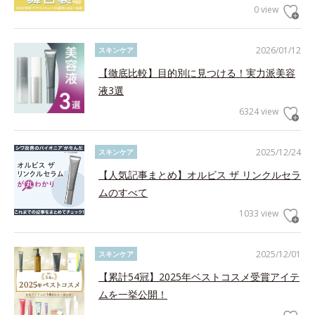
0 view
2026/01/12
スキンケア
【徹底比較】目的別に見つける！実力派美容
液3選
6324 view
2025/12/24
スキンケア
【人気記事まとめ】オルビス ザ リンクルセラ
ムのすべて
1033 view
2025/12/01
スキンケア
【累計54冠】2025年ベストコスメ受賞アイテ
ムを一挙公開！