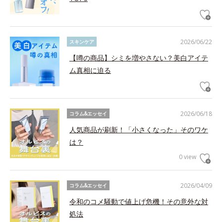
2026/06/22
スキンケア
【噂の商品】シミを増やさない？美白アイテ
ム真相に迫る
2026/06/18
コラム&エッセイ
人気商品が刷新！「小さくなった」そのワケ
は？
0 view
2026/04/09
コラム&エッセイ
令和のコメ騒動で値上げ危機！その意外な対
処法