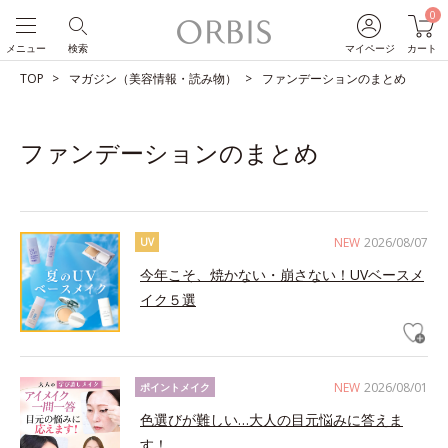
0
メニュー
検索
マイページ
カート
TOP
マガジン（美容情報・読み物）
ファンデーションのまとめ
ファンデーションのまとめ
NEW
2026/08/07
UV
今年こそ、焼かない・崩さない！UVベースメ
イク５選
NEW
2026/08/01
ポイントメイク
色選びが難しい…大人の目元悩みに答えま
す！