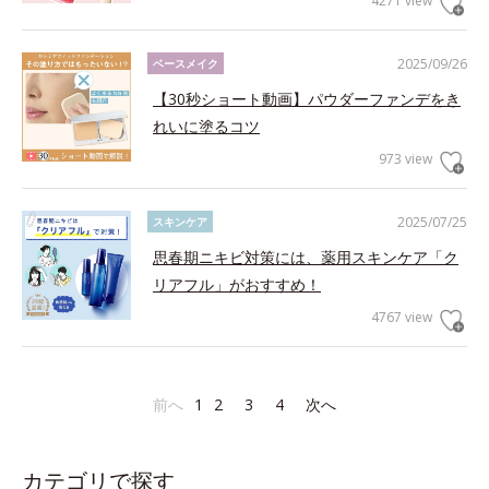
4271 view
2025/09/26
ベースメイク
【30秒ショート動画】パウダーファンデをき
れいに塗るコツ
973 view
2025/07/25
スキンケア
思春期ニキビ対策には、薬用スキンケア「ク
リアフル」がおすすめ！
4767 view
前へ
1
2
3
4
次へ
カテゴリで探す