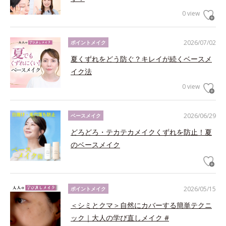
0 view
2026/07/02
ポイントメイク
夏くずれをどう防ぐ？キレイが続くベースメ
イク法
0 view
2026/06/29
ベースメイク
どろどろ・テカテカメイクくずれを防止！夏
のベースメイク
2026/05/15
ポイントメイク
＜シミとクマ＞自然にカバーする簡単テクニ
ック｜大人の学び直しメイク #