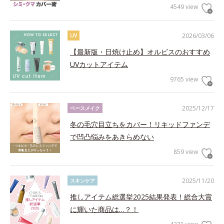
4549 view
2026/03/06
UV
【最新版・日焼け止め】オルビスのおすすめ
UVカットアイテム
9765 view
2025/12/17
ベースメイク
冬の毛穴目立ちをカバー！リキッドファンデ
で凹凸悩みをあきらめない
859 view
2025/11/20
スキンケア
推しアイテム総選挙2025結果発表！総合大賞
に輝いた商品は…？！