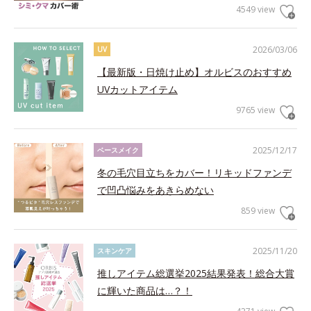
4549 view
2026/03/06
UV
【最新版・日焼け止め】オルビスのおすすめ
UVカットアイテム
9765 view
2025/12/17
ベースメイク
冬の毛穴目立ちをカバー！リキッドファンデ
で凹凸悩みをあきらめない
859 view
2025/11/20
スキンケア
推しアイテム総選挙2025結果発表！総合大賞
に輝いた商品は…？！