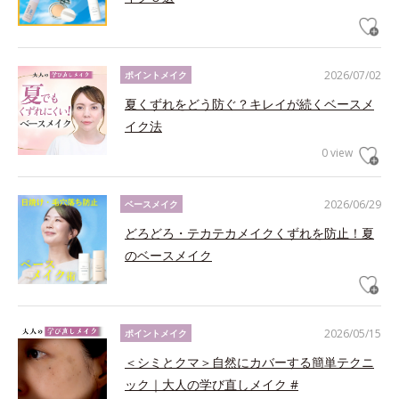
2026/07/02
ポイントメイク
夏くずれをどう防ぐ？キレイが続くベースメ
イク法
0 view
2026/06/29
ベースメイク
どろどろ・テカテカメイクくずれを防止！夏
のベースメイク
2026/05/15
ポイントメイク
＜シミとクマ＞自然にカバーする簡単テクニ
ック｜大人の学び直しメイク #