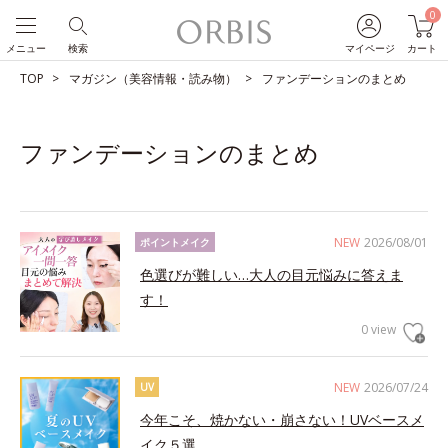
0
メニュー
検索
マイページ
カート
TOP
マガジン（美容情報・読み物）
ファンデーションのまとめ
ファンデーションのまとめ
NEW
2026/08/01
ポイントメイク
色選びが難しい…大人の目元悩みに答えま
す！
0 view
NEW
2026/07/24
UV
今年こそ、焼かない・崩さない！UVベースメ
イク５選