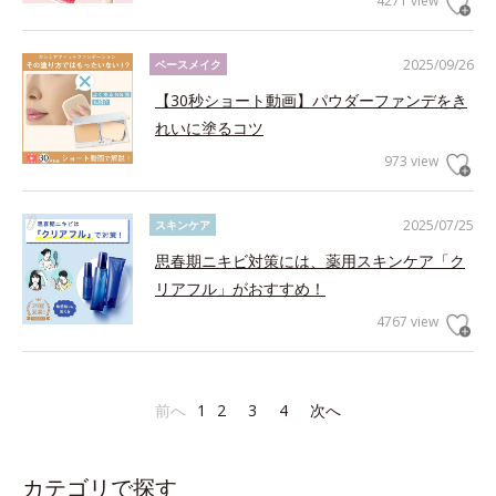
4271 view
2025/09/26
ベースメイク
【30秒ショート動画】パウダーファンデをき
れいに塗るコツ
973 view
2025/07/25
スキンケア
思春期ニキビ対策には、薬用スキンケア「ク
リアフル」がおすすめ！
4767 view
前へ
1
2
3
4
次へ
カテゴリで探す