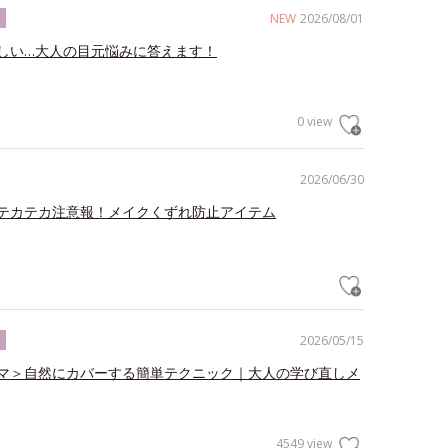
NEW
2026/08/01
ク
しい…大人の目元悩みに答えます！
0 view
2026/06/30
テカテカ注意報！メイクくずれ防止アイテム
2026/05/15
ク
マ＞自然にカバーする簡単テクニック｜大人の学び直しメ
4549 view