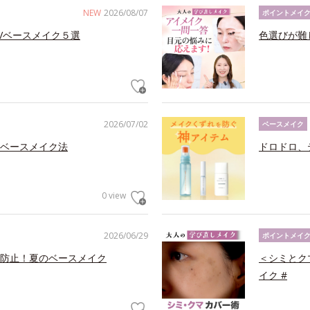
NEW
2026/08/07
ポイントメイ
Vベースメイク５選
色選びが難
2026/07/02
ベースメイク
ベースメイク法
ドロドロ、
0 view
2026/06/29
ポイントメイ
防止！夏のベースメイク
＜シミとク
イク #