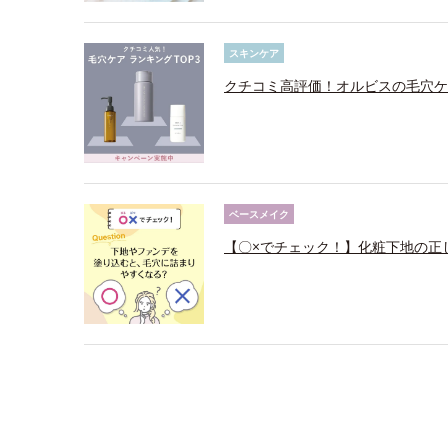
スキンケア
クチコミ高評価！オルビスの毛穴ケ
ベースメイク
【〇×でチェック！】化粧下地の正