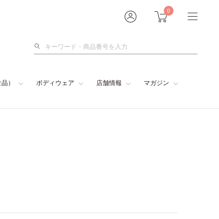
0
検
索
食品）
ボディウェア
店舗情報
マガジン