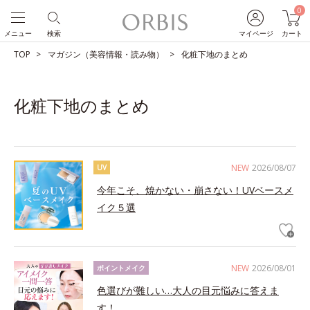
0
メニュー
検索
マイページ
カート
TOP
マガジン（美容情報・読み物）
化粧下地のまとめ
化粧下地のまとめ
NEW
2026/08/07
UV
今年こそ、焼かない・崩さない！UVベースメ
イク５選
NEW
2026/08/01
ポイントメイク
色選びが難しい…大人の目元悩みに答えま
す！