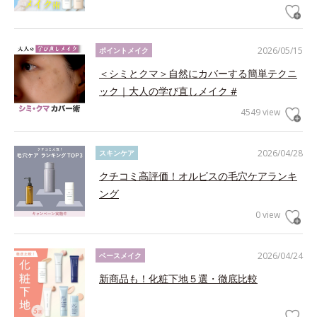
2026/05/15
ポイントメイク
＜シミとクマ＞自然にカバーする簡単テクニ
ック｜大人の学び直しメイク #
4549 view
2026/04/28
スキンケア
クチコミ高評価！オルビスの毛穴ケアランキ
ング
0 view
2026/04/24
ベースメイク
新商品も！化粧下地５選・徹底比較