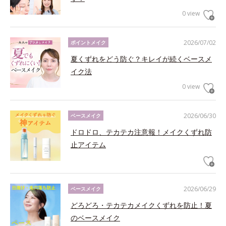
0 view
2026/07/02
ポイントメイク
夏くずれをどう防ぐ？キレイが続くベースメ
イク法
0 view
2026/06/30
ベースメイク
ドロドロ、テカテカ注意報！メイクくずれ防
止アイテム
2026/06/29
ベースメイク
どろどろ・テカテカメイクくずれを防止！夏
のベースメイク