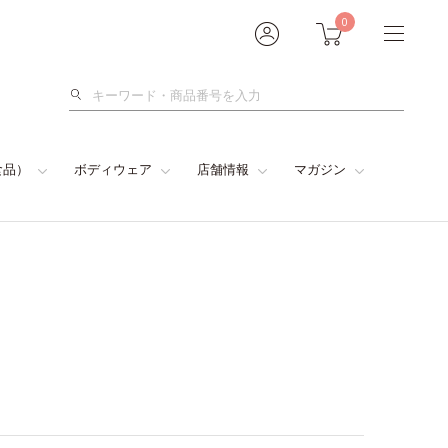
0
検
索
食品）
ボディウェア
店舗情報
マガジン