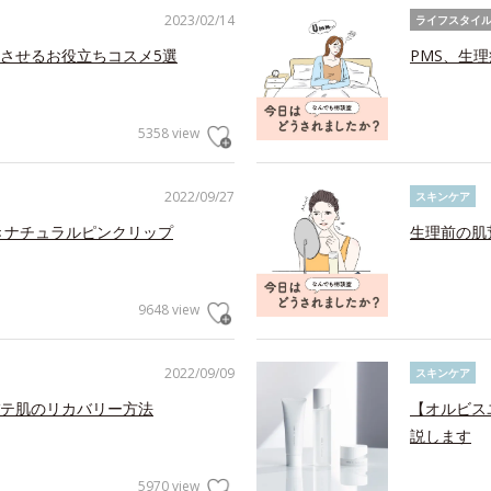
2023/02/14
ライフスタイ
させるお役立ちコスメ5選
PMS、生
5358 view
2022/09/27
スキンケア
きナチュラルピンクリップ
生理前の肌
9648 view
2022/09/09
スキンケア
テ肌のリカバリー方法
【オルビス
説します
5970 view