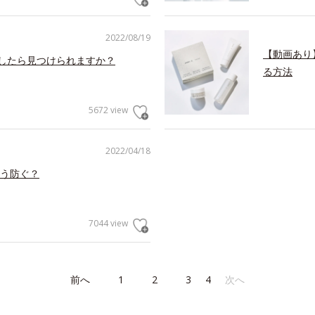
2022/08/19
【動画あり
うしたら見つけられますか？
る方法
5672 view
2022/04/18
う防ぐ？
7044 view
前へ
1
2
3
4
次へ