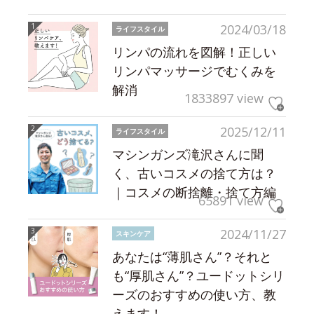
2024/03/18
ライフスタイル
リンパの流れを図解！正しい
リンパマッサージでむくみを
解消
1833897 view
2025/12/11
ライフスタイル
マシンガンズ滝沢さんに聞
く、古いコスメの捨て方は？
｜コスメの断捨離・捨て方編
65891 view
2024/11/27
スキンケア
あなたは“薄肌さん”？それと
も“厚肌さん”？ユードットシリ
ーズのおすすめの使い方、教
えます！