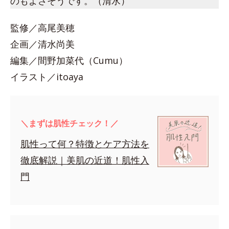
のもよさそうです。（清水）
監修／高尾美穂
企画／清水尚美
編集／間野加菜代（Cumu）
イラスト／itoaya
＼まずは肌性チェック！／
肌性って何？特徴とケア方法を
徹底解説｜美肌の近道！肌性入
門