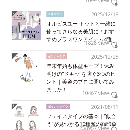
1099 view
2025/12/18
スキンケア
オルビスユー ドットと一緒に
使ってさらなる美肌に！おす
すめプラスワンアイテム4選
1828 view
2025/12/25
インナーケア
年末年始も体型キープ！休み
明けの“ドキッ”を防ぐ3つのヒ
ント｜美容のプロに聞いてみ
ました！
10467 view
2021/08/11
ポイントメイク
フェイスタイプの基本｜“似合
う”が見つかる16種類の顔印象
238957 view