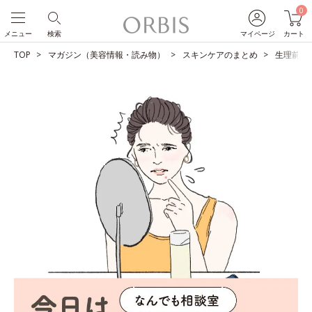
0
メニュー
検索
マイページ
カート
TOP
マガジン（美容情報・読み物）
スキンケアのまとめ
生理前の