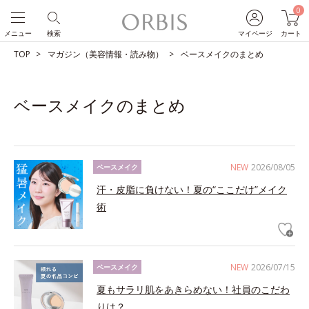
0
メニュー
検索
マイページ
カート
TOP
マガジン（美容情報・読み物）
ベースメイクのまとめ
ベースメイクのまとめ
NEW
2026/08/05
ベースメイク
汗・皮脂に負けない！夏の“ここだけ”メイク
術
NEW
2026/07/15
ベースメイク
夏もサラリ肌をあきらめない！社員のこだわ
りは？