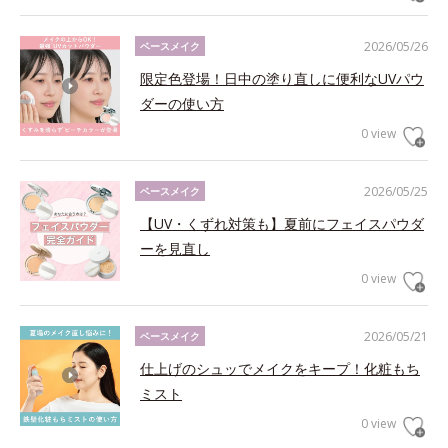
2026/05/26
ベースメイク
限定色登場！日中の塗り直しに便利なUVパウ
ダーの使い方
0 view
2026/05/25
ベースメイク
【UV・くずれ対策も】夏前にフェイスパウダ
ーを見直し
0 view
2026/05/21
ベースメイク
仕上げのシュッでメイクをキープ！化粧もち
ミスト
0 view