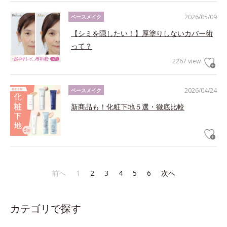
2026/05/09
ベースメイク
【シミを隠したい！】厚塗りしないカバー術
って？
2267 view
2026/04/24
ベースメイク
新商品も！化粧下地５選・徹底比較
前へ
1
2
3
4
5
6
次へ
カテゴリで探す