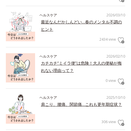
ヘルスケア
2026/03/10
最近なんだかしんどい…春のメンタル不調の
ヒント
2434 view
ヘルスケア
2026/02/10
カチカチ“ミイラ便”は危険！大人の便秘が侮
れない理由って？
0 view
ヘルスケア
2025/10/10
肩こり、腰痛、関節痛…これも更年期症状？
306 view