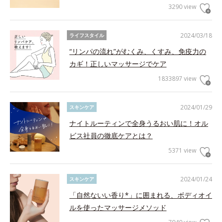
3290 view
2024/03/18
ライフスタイル
“リンパの流れ”がむくみ、くすみ、免疫力の
カギ！正しいマッサージでケア
1833897 view
2024/01/29
スキンケア
ナイトルーティンで全身うるおい肌に！オル
ビス社員の徹底ケアとは？
5371 view
2024/01/24
スキンケア
「自然ないい香り*」に囲まれる、ボディオイ
ルを使ったマッサージメソッド