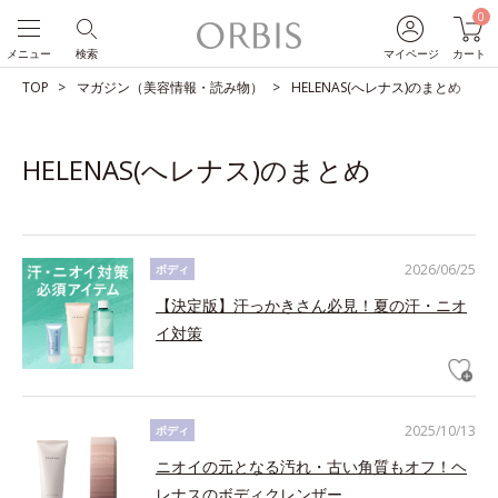
0
メニュー
検索
マイページ
カート
TOP
マガジン（美容情報・読み物）
HELENAS(へレナス)のまとめ
HELENAS(へレナス)のまとめ
2026/06/25
ボディ
【決定版】汗っかきさん必見！夏の汗・ニオ
イ対策
2025/10/13
ボディ
ニオイの元となる汚れ・古い角質もオフ！ヘ
レナスのボディクレンザー