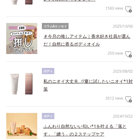
1563 view
2025/10/06
コラム&エッセイ
＃今月の推しアイテム｜香水好き社員が選ん
だ！自然に香るボディオイル
250 view
2025/08/02
ボディ
私のニオイ大丈夫…!?夏に試したいニオイ*1対
策
3512 view
2024/10/22
ボディ
ふんわり自然ないい匂い*1を叶える「落と
す」「纏う」の２ステップケア