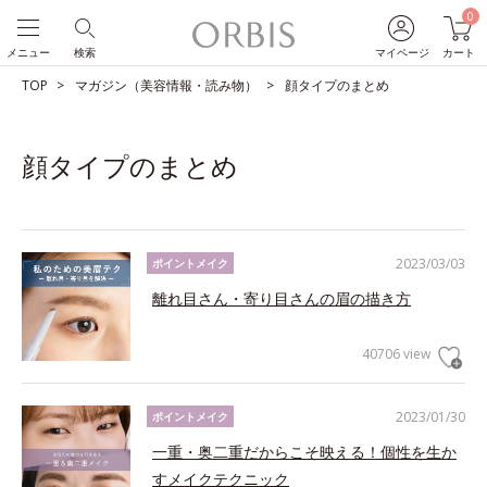
0
メニュー
検索
マイページ
カート
TOP
マガジン（美容情報・読み物）
顔タイプのまとめ
顔タイプのまとめ
2023/03/03
ポイントメイク
離れ目さん・寄り目さんの眉の描き方
40706 view
2023/01/30
ポイントメイク
一重・奥二重だからこそ映える！個性を生か
すメイクテクニック