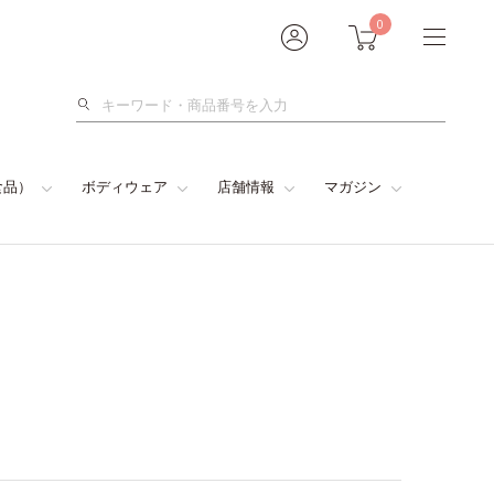
0
検
索
食品）
ボディウェア
店舗情報
マガジン