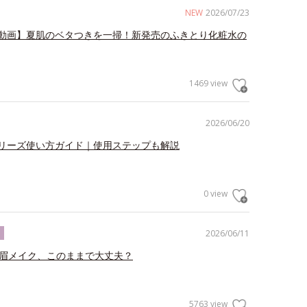
NEW
2026/07/23
動画】夏肌のベタつきを一掃！新発売のふきとり化粧水の
1469 view
2026/06/20
リーズ使い方ガイド｜使用ステップも解説
0 view
2026/06/11
ク
の眉メイク、このままで大丈夫？
5763 view