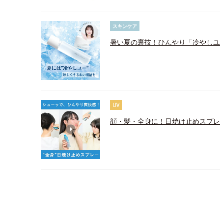
スキンケア
暑い夏の裏技！ひんやり「冷やしユ
UV
顔・髪・全身に！日焼け止めスプレ