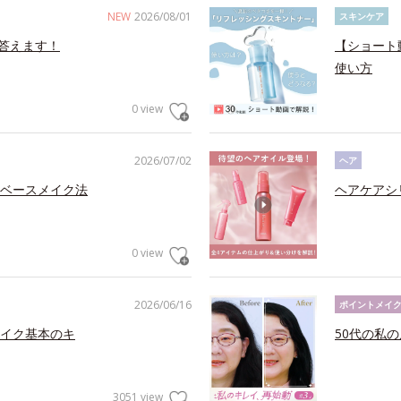
NEW
2026/08/01
スキンケア
答えます！
【ショート
使い方
0 view
2026/07/02
ヘア
ベースメイク法
ヘアケアシ
0 view
2026/06/16
ポイントメイ
イク基本のキ
50代の私
3051 view