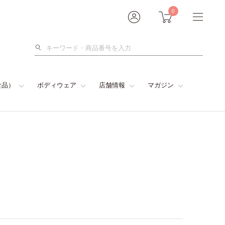
0
検
索
食品）
ボディウェア
店舗情報
マガジン