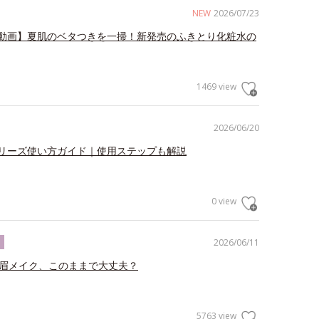
NEW
2026/07/23
動画】夏肌のベタつきを一掃！新発売のふきとり化粧水の
1469 view
2026/06/20
リーズ使い方ガイド｜使用ステップも解説
0 view
2026/06/11
ク
の眉メイク、このままで大丈夫？
5763 view