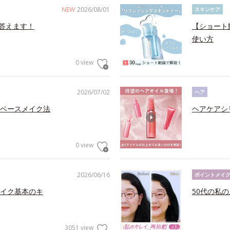
NEW
2026/08/01
スキンケア
答えます！
【ショート
使い方
0 view
2026/07/02
ヘア
ベースメイク法
ヘアケアシ
0 view
2026/06/16
ポイントメイ
イク基本のキ
50代の私
3051 view