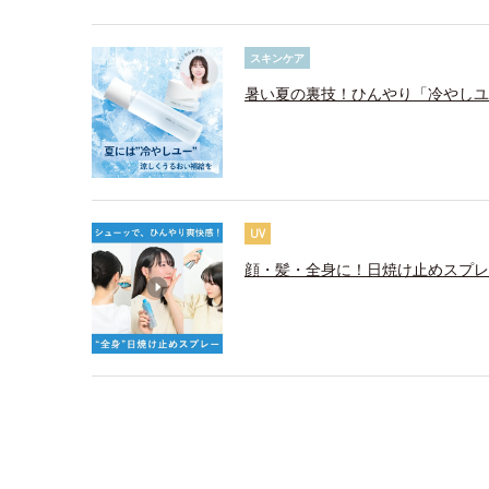
スキンケア
暑い夏の裏技！ひんやり「冷やしユ
UV
顔・髪・全身に！日焼け止めスプレ