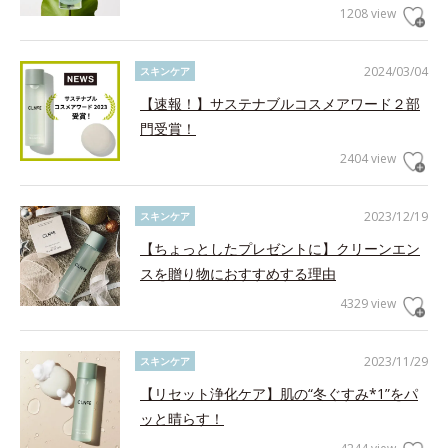
1208 view
2024/03/04
スキンケア
【速報！】サステナブルコスメアワード２部
門受賞！
2404 view
2023/12/19
スキンケア
【ちょっとしたプレゼントに】クリーンエン
スを贈り物におすすめする理由
4329 view
2023/11/29
スキンケア
【リセット浄化ケア】肌の“冬ぐすみ*1”をパ
ッと晴らす！