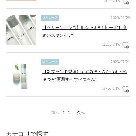
4244 view
2023/08/28
スキンケア
【クリーンエンス】肌シャキ*！朝一番“目覚
めのスキンケア”
2555 view
2023/07/21
スキンケア
【新ブランド登場】くすみ *・ざらつき・ベ
タつき“夏肌すべすべつるん”
13767 view
前へ
1
2
次へ
カテゴリで探す