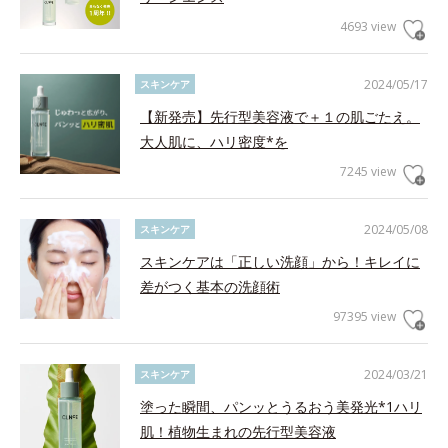
4693 view
2024/05/17
スキンケア
【新発売】先行型美容液で＋１の肌ごたえ。
大人肌に、ハリ密度*を
7245 view
2024/05/08
スキンケア
スキンケアは「正しい洗顔」から！キレイに
差がつく基本の洗顔術
97395 view
2024/03/21
スキンケア
塗った瞬間、パンッとうるおう美発光*1ハリ
肌！植物生まれの先行型美容液