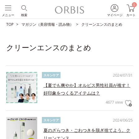
0
メニュー
検索
マイページ
カート
TOP
マガジン（美容情報・読み物）
クリーンエンスのまとめ
クリーンエンスのまとめ
2024/07/31
スキンケア
【夏でも爽やか】オルビス男性社員が推す！
好印象をつくるアイテムは？
4677 view
2024/06/25
スキンケア
夏のざらつき・ごわつきを脱ぎ捨てよう。ク
リーンエンス