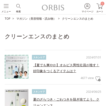
0
メニュー
検索
マイページ
カート
TOP
マガジン（美容情報・読み物）
クリーンエンスのまとめ
クリーンエンスのまとめ
2024/07/31
スキンケア
【夏でも爽やか】オルビス男性社員が推す！
好印象をつくるアイテムは？
4677 view
2024/06/25
スキンケア
夏のざらつき・ごわつきを脱ぎ捨てよう。ク
リーンエンス