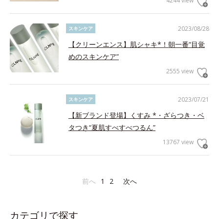
4244 view
2023/08/28
スキンケア
【クリーンエンス】肌シャキ*！朝一番“目覚
めのスキンケア”
2555 view
2023/07/21
スキンケア
【新ブランド登場】くすみ *・ざらつき・ベ
タつき“夏肌すべすべつるん”
13767 view
前へ
1
2
次へ
カテゴリで探す