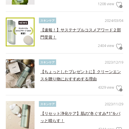
1208 view
2024/03/04
スキンケア
【速報！】サステナブルコスメアワード２部
門受賞！
2404 view
2023/12/19
スキンケア
【ちょっとしたプレゼントに】クリーンエン
スを贈り物におすすめする理由
4329 view
2023/11/29
スキンケア
【リセット浄化ケア】肌の“冬ぐすみ*1”をパ
ッと晴らす！