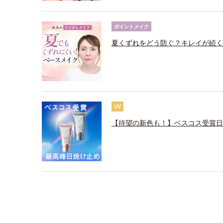
ポイントメイク
夏くずれをどう防ぐ？キレイが続く
UV
【待望の新色も！】ベスコス受賞日