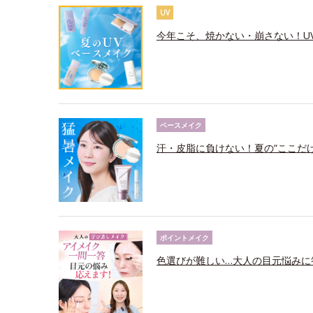
UV
今年こそ、焼かない・崩さない！U
ベースメイク
汗・皮脂に負けない！夏の“ここだ
ポイントメイク
色選びが難しい…大人の目元悩みに