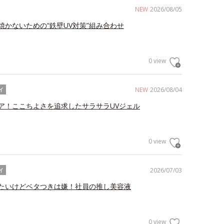
NEW
2026/08/05
焼かないための“鉄壁UV対策”組み合わせ
0 view
NEW
2026/08/04
イ
ア！ここちよさを追求したサラサラUVジェル
0 view
2026/07/03
イ
たいけどベタつきは嫌！社員の推し美容液
0 view