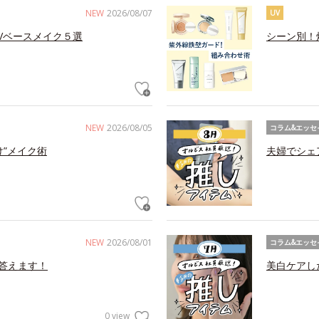
NEW
2026/08/07
UV
Vベースメイク５選
シーン別！
NEW
2026/08/05
コラム&エッセ
け”メイク術
夫婦でシェ
NEW
2026/08/01
コラム&エッセ
答えます！
美白ケアし
0 view