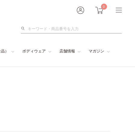
0
検
索
食品）
ボディウェア
店舗情報
マガジン