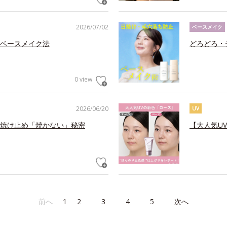
2026/07/02
ベースメイク
ベースメイク法
どろどろ・
0 view
2026/06/20
UV
焼け止め「焼かない」秘密
【大人気U
前へ
1
2
3
4
5
次へ