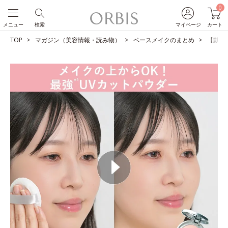
0
メニュー
検索
マイページ
カート
TOP
マガジン（美容情報・読み物）
ベースメイクのまとめ
【動画