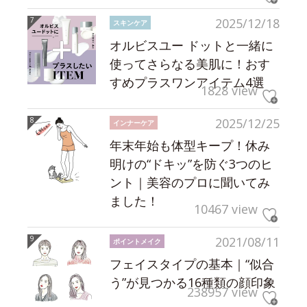
2025/12/18
スキンケア
オルビスユー ドットと一緒に
使ってさらなる美肌に！おす
すめプラスワンアイテム4選
1828 view
2025/12/25
インナーケア
年末年始も体型キープ！休み
明けの“ドキッ”を防ぐ3つのヒ
ント｜美容のプロに聞いてみ
ました！
10467 view
2021/08/11
ポイントメイク
フェイスタイプの基本｜“似合
う”が見つかる16種類の顔印象
238957 view