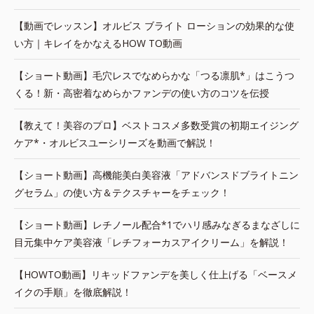
【動画でレッスン】オルビス ブライト ローションの効果的な使
い方｜キレイをかなえるHOW TO動画
【ショート動画】毛穴レスでなめらかな「つる凛肌*」はこうつ
くる！新・高密着なめらかファンデの使い方のコツを伝授
【教えて！美容のプロ】ベストコスメ多数受賞の初期エイジング
ケア*・オルビスユーシリーズを動画で解説！
【ショート動画】高機能美白美容液「アドバンスドブライトニン
グセラム」の使い方＆テクスチャーをチェック！
【ショート動画】レチノール配合*1でハリ感みなぎるまなざしに
目元集中ケア美容液「レチフォーカスアイクリーム」を解説！
【HOWTO動画】リキッドファンデを美しく仕上げる「ベースメ
イクの手順」を徹底解説！