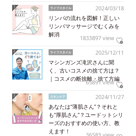
2024/03/18
ライフスタイル
リンパの流れを図解！正しい
リンパマッサージでむくみを
解消
1833897 view
2025/12/11
ライフスタイル
マシンガンズ滝沢さんに聞
く、古いコスメの捨て方は？
｜コスメの断捨離・捨て方編
65891 view
2024/11/27
スキンケア
あなたは“薄肌さん”？それと
も“厚肌さん”？ユードットシリ
ーズのおすすめの使い方、教
えます！
36583 view