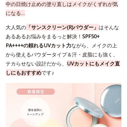
中の日焼け止めの塗り直しはメイクがくずれが気
になる…
大人気の
「サンスクリーン(R)パウダー」
はそんな
あるあるお悩みをまるっと解決！
SPF50+
PA++++の頼れるUVカット力
ながら、メイクの上
から使えるパウダータイプ＆汗・皮脂にも強く、
テカらせない設計だから、
UVカットにもメイク直
しにもおすすめ
です♪