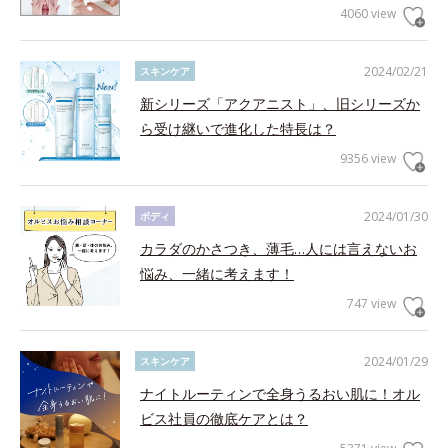
4060 view
2024/02/21
スキンケア
新シリーズ「アクアニスト」、旧シリーズか
ら受け継いで進化した特長は？
9356 view
2024/01/30
ボディ
カラダのかさつき、薄毛…人には言えないお
悩み、一緒に考えます！
747 view
2024/01/29
スキンケア
ナイトルーティンで全身うるおい肌に！オル
ビス社員の徹底ケアとは？