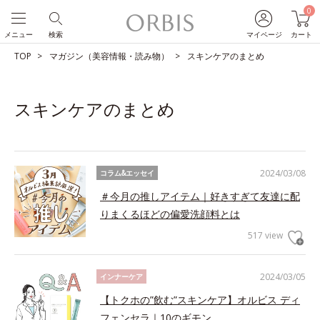
0
メニュー
検索
マイページ
カート
TOP
マガジン（美容情報・読み物）
スキンケアのまとめ
スキンケアのまとめ
2024/03/08
コラム&エッセイ
＃今月の推しアイテム｜好きすぎて友達に配
りまくるほどの偏愛洗顔料とは
517 view
2024/03/05
インナーケア
【トクホの”飲む”スキンケア】オルビス ディ
フェンセラ｜10のギモン