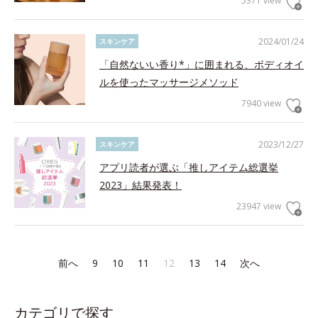
5371 view
2024/01/24
スキンケア
「自然ないい香り*」に囲まれる、ボディオイ
ルを使ったマッサージメソッド
7940 view
2023/12/27
スキンケア
アプリ読者が選ぶ「推しアイテム総選挙
2023」結果発表！
23947 view
前へ
9
10
11
12
13
14
次へ
カテゴリで探す