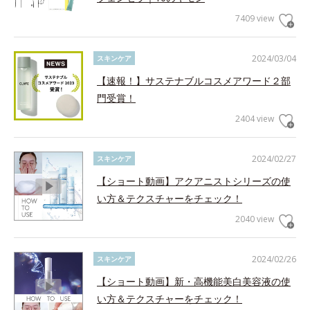
7409 view
2024/03/04
スキンケア
【速報！】サステナブルコスメアワード２部
門受賞！
2404 view
2024/02/27
スキンケア
【ショート動画】アクアニストシリーズの使
い方＆テクスチャーをチェック！
2040 view
2024/02/26
スキンケア
【ショート動画】新・高機能美白美容液の使
い方＆テクスチャーをチェック！