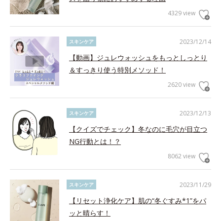
4329 view
2023/12/14
スキンケア
【動画】ジュレウォッシュをもっとしっとり
＆すっきり使う特別メソッド！
2620 view
2023/12/13
スキンケア
【クイズでチェック】冬なのに毛穴が目立つ
NG行動とは！？
8062 view
2023/11/29
スキンケア
【リセット浄化ケア】肌の“冬ぐすみ*1”をパ
ッと晴らす！