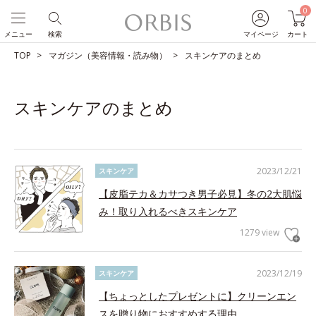
0
メニュー
検索
マイページ
カート
TOP
マガジン（美容情報・読み物）
スキンケアのまとめ
スキンケアのまとめ
2023/12/21
スキンケア
【皮脂テカ＆カサつき男子必見】冬の2大肌悩
み！取り入れるべきスキンケア
1279 view
2023/12/19
スキンケア
【ちょっとしたプレゼントに】クリーンエン
スを贈り物におすすめする理由