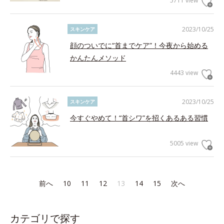
5711 view
2023/10/25
スキンケア
顔のついでに“首までケア”！今夜から始める
かんたんメソッド
4443 view
2023/10/25
スキンケア
今すぐやめて！“首シワ”を招くあるある習慣
5005 view
前へ
10
11
12
13
14
15
次へ
カテゴリで探す