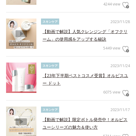
4244 view
2023/11/28
スキンケア
【動画で解説】人気クレンジング「オフクリ
ーム」の使用感をアップする秘訣
5449 view
2023/11/24
スキンケア
【23年下半期ベストコスメ受賞】オルビスユ
ー ドット
6075 view
2023/11/17
スキンケア
【動画で解説】限定ボトル発売中！オルビス
ユーシリーズの魅力＆使い方