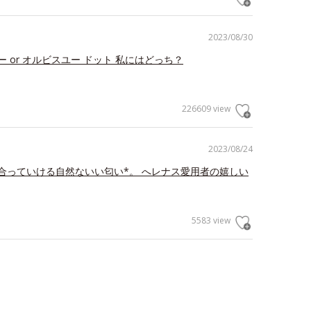
2023/08/30
 or オルビスユー ドット 私にはどっち？
226609 view
2023/08/24
合っていける自然ないい匂い*。 へレナス愛用者の嬉しい
5583 view