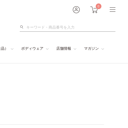
0
検
索
食品）
ボディウェア
店舗情報
マガジン