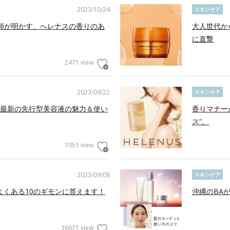
2023/10/24
スキンケア
師が明かす、へレナスの香りのあ
大人世代か
に直撃
2471 view
2023/09/22
スキンケア
最新の先行型美容液の魅力＆使い
香りマナー
ス”。
7051 view
2023/09/08
スキンケア
よくある10のギモンに答えます！
沖縄のBA
36671 view