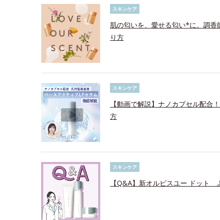
スキンケア
肌の匂いを、愛せる匂い*に。調香
り方
スキンケア
【動画で解説】ナノカプセル配合！
方
スキンケア
【Q&A】新オルビスユー ドット 