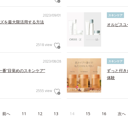
2023/09/01
スキンケア
ズを最大限活用する方法
オルビスユー
2518 view
2023/08/28
スキンケア
番“目覚めのスキンケア”
ずっと付き
体験
2555 view
前へ
11
12
13
14
15
16
次へ