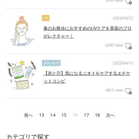
3093 view
2023/04/12
UV
春のお散歩におすすめのUVケアを美容のプロ
がレクチャー！
2047 view
2023/04/10
スキンケア
【息と汗】気になるニオイをケアするエチケ
ットコンビ
4615 view
前へ
13
14
15
16
17
18
次へ
カテゴリで探す