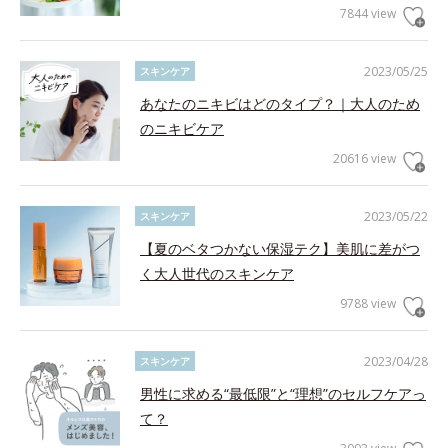
7844 view
2023/05/25
スキンケア
あなたのニキビはどのタイプ？｜大人のため
のニキビケア
20616 view
2023/05/22
スキンケア
【夏のベタつかない保湿テク】美肌に差がつ
く大人世代のスキンケア
9788 view
2023/04/28
スキンケア
男性に求める“最低限”と“理想”のセルフケアっ
て？