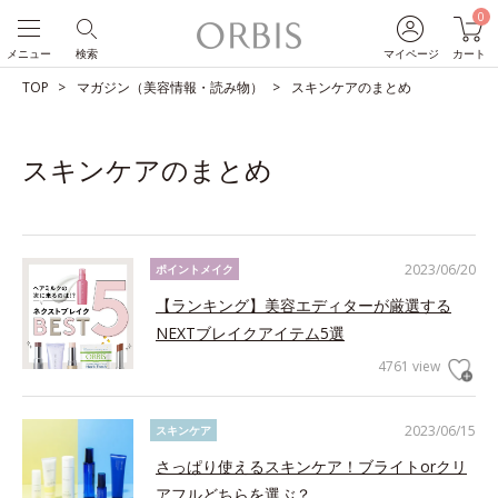
0
メニュー
検索
マイページ
カート
TOP
マガジン（美容情報・読み物）
スキンケアのまとめ
スキンケアのまとめ
2023/06/20
ポイントメイク
【ランキング】美容エディターが厳選する
NEXTブレイクアイテム5選
4761 view
2023/06/15
スキンケア
さっぱり使えるスキンケア！ブライトorクリ
アフルどちらを選ぶ？