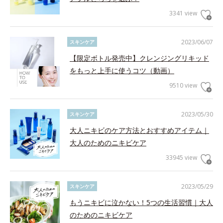
3341 view
2023/06/07
スキンケア
【限定ボトル発売中】クレンジングリキッド
をもっと上手に使うコツ（動画）
9510 view
2023/05/30
スキンケア
大人ニキビのケア方法とおすすめアイテム｜
大人のためのニキビケア
33945 view
2023/05/29
スキンケア
もうニキビに泣かない！5つの生活習慣｜大人
のためのニキビケア