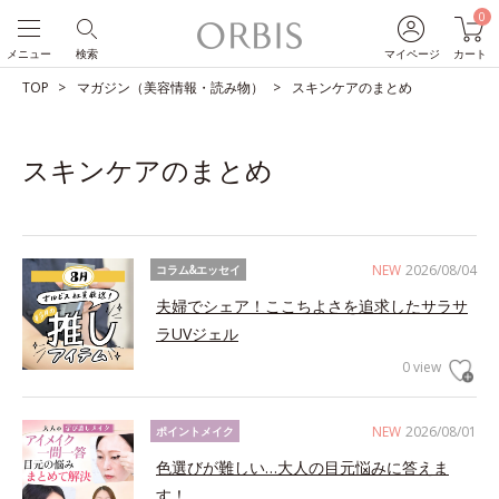
0
メニュー
検索
マイページ
カート
TOP
マガジン（美容情報・読み物）
スキンケアのまとめ
スキンケアのまとめ
NEW
2026/08/04
コラム&エッセイ
夫婦でシェア！ここちよさを追求したサラサ
ラUVジェル
0 view
NEW
2026/08/01
ポイントメイク
色選びが難しい…大人の目元悩みに答えま
す！