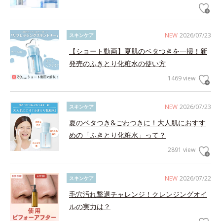
NEW
2026/07/23
スキンケア
【ショート動画】夏肌のベタつきを一掃！新
発売のふきとり化粧水の使い方
1469 view
NEW
2026/07/23
スキンケア
夏のベタつき&ごわつきに！大人肌におすす
めの「ふきとり化粧水」って？
2891 view
NEW
2026/07/22
スキンケア
毛穴汚れ撃退チャレンジ！クレンジングオイ
ルの実力は？