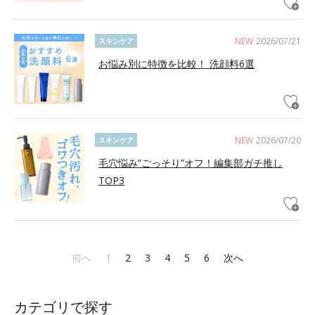
NEW
2026/07/21
スキンケア
お悩み別に特徴を比較！ 洗顔料6選
NEW
2026/07/20
スキンケア
毛穴悩み”ごっそり”オフ！編集部ガチ推し
TOP3
前へ
1
2
3
4
5
6
次へ
カテゴリで探す