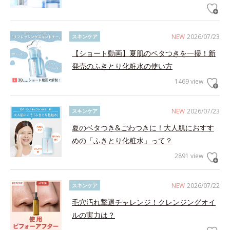
NEW
2026/07/23
スキンケア
【ショート動画】夏肌のベタつきを一掃！新
発売のふきとり化粧水の使い方
1469 view
NEW
2026/07/23
スキンケア
夏のベタつき&ごわつきに！大人肌におすす
めの「ふきとり化粧水」って？
2891 view
NEW
2026/07/22
スキンケア
毛穴汚れ撃退チャレンジ！クレンジングオイ
ルの実力は？