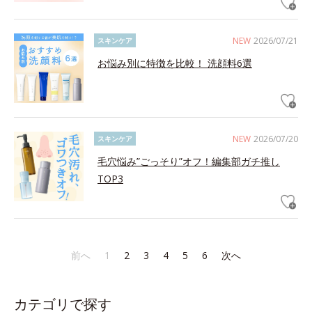
NEW
2026/07/21
スキンケア
お悩み別に特徴を比較！ 洗顔料6選
NEW
2026/07/20
スキンケア
毛穴悩み”ごっそり”オフ！編集部ガチ推し
TOP3
前へ
1
2
3
4
5
6
次へ
カテゴリで探す