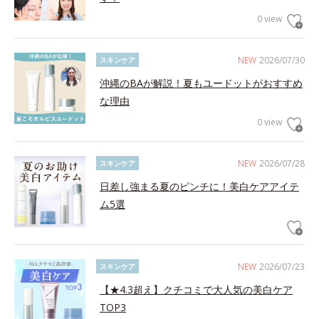
0 view
NEW
2026/07/30
スキンケア
沖縄のBAが解説！夏もユードットがおすすめ
な理由
0 view
NEW
2026/07/28
スキンケア
日差し強まる夏のピンチに！美白ケアアイテ
ム5選
NEW
2026/07/23
スキンケア
【★4.3超え】クチコミで大人気の美白ケア
TOP3