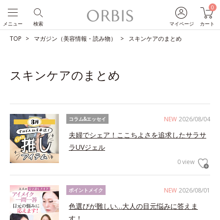
0
メニュー
検索
マイページ
カート
TOP
マガジン（美容情報・読み物）
スキンケアのまとめ
スキンケアのまとめ
NEW
2026/08/04
コラム&エッセイ
夫婦でシェア！ここちよさを追求したサラサ
ラUVジェル
0 view
NEW
2026/08/01
ポイントメイク
色選びが難しい…大人の目元悩みに答えま
す！