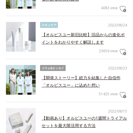
4083 view
2022/08/24
スキンケア
【オルビスユー新旧比較】旧品からの進化ポ
イントをわかりやすく解説します
23659 view
2022/08/23
コラム&エッセイ
【開発ストーリー】総力を結集した自信作
「オルビスユー」に込めた想い
51425 view
2022/08/15
【動画あり】オルビスユーの1週間トライアル
セットを最大限活用する方法