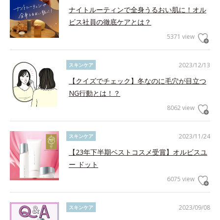
ナイトルーティンで全身うるおい肌に！オル
ビス社員の徹底ケアとは？
5371 view
2023/12/13
スキンケア
【クイズでチェック】冬なのに毛穴が目立つ
NG行動とは！？
8062 view
2023/11/24
スキンケア
【23年下半期ベストコスメ受賞】オルビスユ
ー ドット
6075 view
2023/09/08
スキンケア