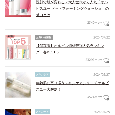
洗顔で肌が変わる？大人世代から人気「オル
ビスユー ドットフォーミングウォッシュ」の
魅力とは
2340 view
2024/07/22
お買い物情報
【保存版】オルビス価格帯別人気ランキン
グ 各BEST５
23297 view
2024/05/27
スキンケア
年齢肌に寄り添うスキンケアシリーズ オルビ
スユー大解剖！
4524 view
2024/01/29
スキンケア