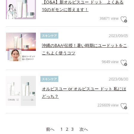
【Q&A】新オルビスユー ドット よくある
10のギモンに答えます！
36671 view
2023/09/05
スキンケア
沖縄のBAが伝授！暑い時期にユードットをこ
こちよく使うコツ
9649 view
2023/08/30
スキンケア
オルビスユー or オルビスユー ドット 私には
どっち？
226609 view
前へ
1
2
3
次へ