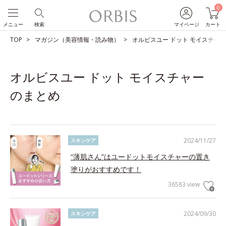
0
メニュー
検索
マイページ
カート
TOP
マガジン（美容情報・読み物）
オルビスユー ドット モイスチャ
オルビスユー ドット モイスチャー
のまとめ
2024/11/27
スキンケア
“薄肌さん”はユードットモイスチャーの置き
塗りがおすすめです！
36583 view
2024/09/30
スキンケア