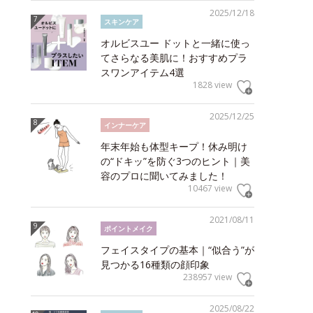
2025/12/18
スキンケア
オルビスユー ドットと一緒に使っ
てさらなる美肌に！おすすめプラ
スワンアイテム4選
1828 view
2025/12/25
インナーケア
年末年始も体型キープ！休み明け
の“ドキッ”を防ぐ3つのヒント｜美
容のプロに聞いてみました！
10467 view
2021/08/11
ポイントメイク
フェイスタイプの基本｜“似合う”が
見つかる16種類の顔印象
238957 view
2025/08/22