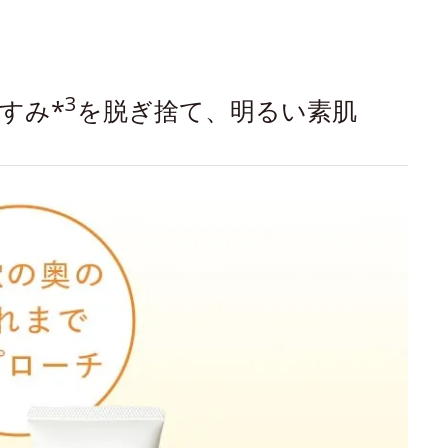
3
すみ*
を脱ぎ捨て、明るい素肌