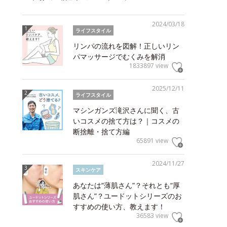
2024/03/18
ライフスタイル
リンパの流れを図解！正しいリン
パマッサージでむくみを解消
1833897 view
2025/12/11
ライフスタイル
マシンガンズ滝沢さんに聞く、古
いコスメの捨て方は？｜コスメの
断捨離・捨て方編
65891 view
2024/11/27
スキンケア
あなたは“薄肌さん”？それとも“厚
肌さん”？ユードットシリーズのお
すすめの使い方、教えます！
36583 view