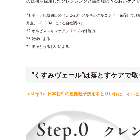
の技術を採用したクレンジングと最高峰のうるおいケアで
*1 ポーラ化成独自の（C12-20）アルキルグルコシド（保湿）で
月点、J-GLOBALによる自社調べ）
*2 オルビススキンケアシリーズ内保湿力
*3 乾燥による
*4 洗浄とうるおいによる
“くすみヴェール”は落とすケアで取
1
＜step0＞ 日本初*
の超微粒子技術をとりいれた、オルビス