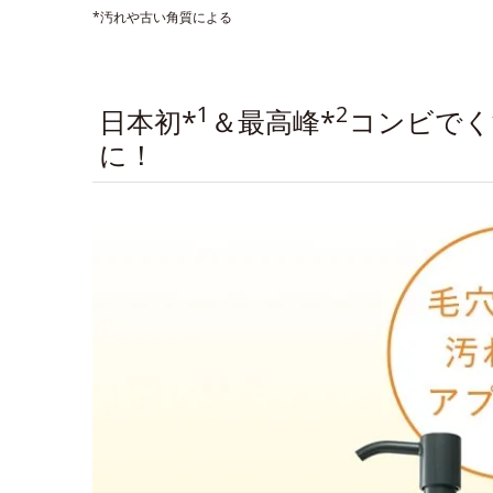
*汚れや古い角質による
1
2
日本初*
＆最高峰*
コンビでく
に！