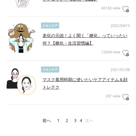
43183 view
2022/04/15
スキンケア
老化の元凶！よく聞く「糖化」っていったい
何？【糖化・生活習慣編】
12694 view
2021/01/08
スキンケア
マスク着用時期に使いたいケアアイテム＆顔
トレテク
397 view
前へ
1
2
3
4
次へ