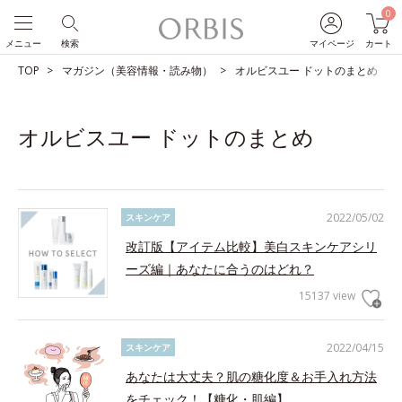
0
メニュー
検索
マイページ
カート
TOP
マガジン（美容情報・読み物）
オルビスユー ドットのまとめ
オルビスユー ドットのまとめ
2022/05/02
スキンケア
改訂版【アイテム比較】美白スキンケアシリ
ーズ編｜あなたに合うのはどれ？
15137 view
2022/04/15
スキンケア
あなたは大丈夫？肌の糖化度＆お手入れ方法
をチェック！【糖化・肌編】