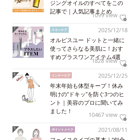
ジングオイルのすべてをこの
記事で｜人気記事まとめ
1099 view
2025/12/18
スキンケア
オルビスユー ドットと一緒に
使ってさらなる美肌に！おす
すめプラスワンアイテム4選
1828 view
2025/12/25
インナーケア
年末年始も体型キープ！休み
明けの“ドキッ”を防ぐ3つのヒ
ント｜美容のプロに聞いてみ
ました！
10467 view
2021/08/11
ポイントメイク
フェイスタイプの基本｜“似合