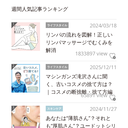
週間人気記事ランキング
2024/03/18
ライフスタイル
リンパの流れを図解！正しい
リンパマッサージでむくみを
解消
1833897 view
2025/12/11
ライフスタイル
マシンガンズ滝沢さんに聞
く、古いコスメの捨て方は？
｜コスメの断捨離・捨て方編
65891 view
2024/11/27
スキンケア
あなたは“薄肌さん”？それと
も“厚肌さん”？ユードットシリ