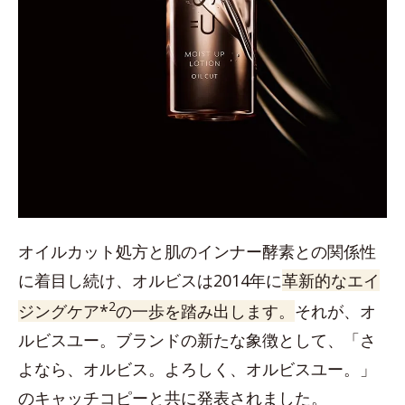
オイルカット処方と肌のインナー酵素との関係性
に着目し続け、オルビスは2014年に
革新的なエイ
2
ジングケア*
の一歩を踏み出します。
それが、オ
ルビスユー。ブランドの新たな象徴として、「さ
よなら、オルビス。よろしく、オルビスユー。」
のキャッチコピーと共に発表されました。