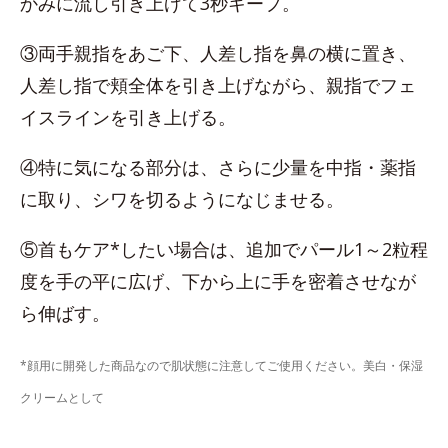
かみに流し引き上げて3秒キープ。
③両手親指をあご下、人差し指を鼻の横に置き、
人差し指で頬全体を引き上げながら、親指でフェ
イスラインを引き上げる。
④特に気になる部分は、さらに少量を中指・薬指
に取り、シワを切るようになじませる。
⑤首もケア*したい場合は、追加でパール1～2粒程
度を手の平に広げ、下から上に手を密着させなが
ら伸ばす。
*顔用に開発した商品なので肌状態に注意してご使用ください。美白・保湿
クリームとして