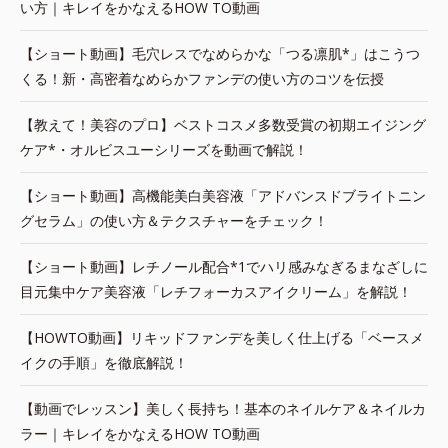
い方｜キレイをかなえるHOW TO動画
【ショート動画】毛穴レスでなめらかな「つる凛肌*」はこうつ
くる！新・高密着なめらかファンデの使い方のコツを伝授
【教えて！美容のプロ】ベストコスメ多数受賞の初期エイジング
ケア*・オルビスユーシリーズを動画で解説！
【ショート動画】高機能美白美容液「アドバンスドブライトニン
グセラム」の使い方＆テクスチャーをチェック！
【ショート動画】レチノール配合*1でハリ感みなぎるまなざしに
目元集中ケア美容液「レチフォーカスアイクリーム」を解説！
【HOWTO動画】リキッドファンデを美しく仕上げる「ベースメ
イクの手順」を徹底解説！
【動画でレッスン】美しく長持ち！基本のネイルケア＆ネイルカ
ラー｜キレイをかなえるHOW TO動画