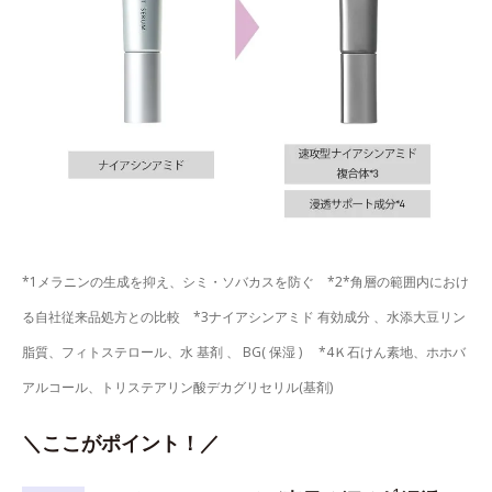
*1メラニンの生成を抑え、シミ・ソバカスを防ぐ *2*角層の範囲内におけ
る自社従来品処方との比較 *3ナイアシンアミド 有効成分 、水添大豆リン
脂質、フィトステロール、水 基剤 、 BG( 保湿 ) *4Ｋ石けん素地、ホホバ
アルコール、トリステアリン酸デカグリセリル(基剤)
＼ここがポイント！／