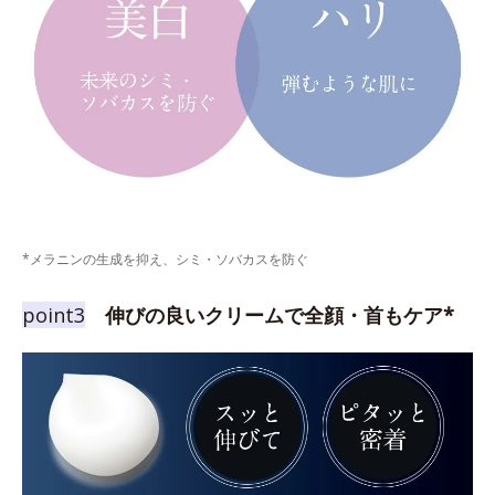
*メラニンの生成を抑え、シミ・ソバカスを防ぐ
point3
伸びの良いクリームで全顔・首もケア*