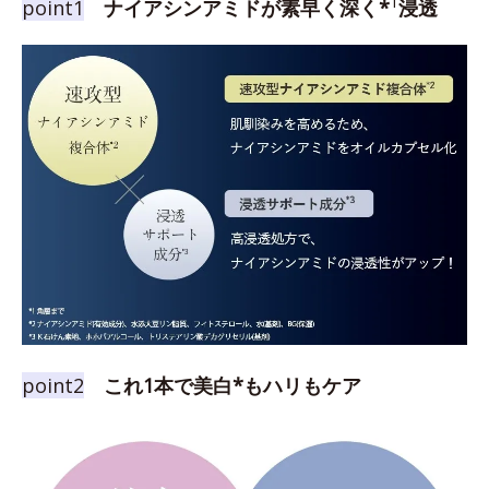
1
point1
ナイアシンアミドが素早く深く*
浸透
point2
これ1本で美白*もハリもケア