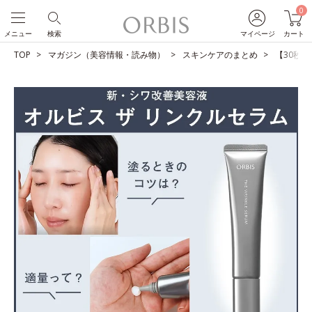
0
メニュー
検索
マイページ
カート
TOP
マガジン（美容情報・読み物）
スキンケアのまとめ
【30秒