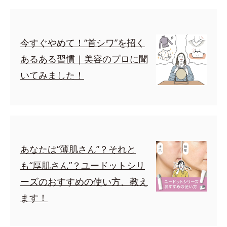
今すぐやめて！“首シワ”を招く
あるある習慣｜美容のプロに聞
いてみました！
あなたは“薄肌さん”？それと
も“厚肌さん”？ユードットシリ
ーズのおすすめの使い方、教え
ます！