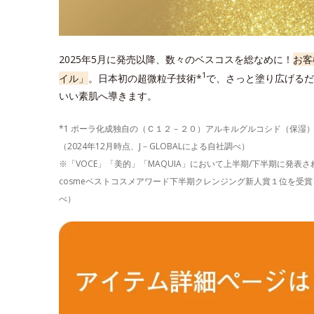
2025年5月に発売以降、数々のベスコスを総なめに！
お客
1
イル」
。日本初の超微粒子技術*
で、さっと塗り広げるだ
いい素肌へ導きます。
*1 ポーラ化成独自の（Ｃ１２－２０）アルキルグルコシド（保湿
（2024年12月時点、J－GLOBALによる自社調べ）
※「VOCE」「美的」「MAQUIA」において上半期/下半期に発
cosmeベストコスメアワード下半期クレンジング新人賞１位を受賞し
べ）