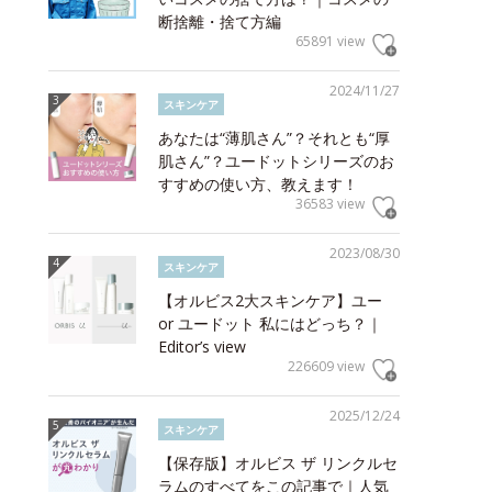
断捨離・捨て方編
65891 view
2024/11/27
スキンケア
あなたは“薄肌さん”？それとも“厚
肌さん”？ユードットシリーズのお
すすめの使い方、教えます！
36583 view
2023/08/30
スキンケア
【オルビス2大スキンケア】ユー
or ユードット 私にはどっち？｜
Editor’s view
226609 view
2025/12/24
スキンケア
【保存版】オルビス ザ リンクルセ
ラムのすべてをこの記事で｜人気