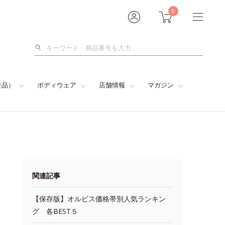
0
検
索
食品）
ボディウェア
店舗情報
マガジン
関連記事
【保存版】オルビス価格帯別人気ランキン
グ 各BEST５