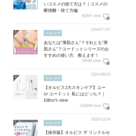
いコスメの捨て方は？｜コスメの
断捨離・捨て方編
65891 view
2024/11/27
スキンケア
あなたは“薄肌さん”？それとも“厚
肌さん”？ユードットシリーズのお
すすめの使い方、教えます！
36583 view
2023/08/30
スキンケア
【オルビス2大スキンケア】ユー
or ユードット 私にはどっち？｜
Editor’s view
226609 view
2025/12/24
スキンケア
【保存版】オルビス ザ リンクルセ