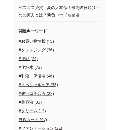
ベスコス受賞、夏の大本命！最高峰日焼け止
めの実力とは？新色ローズも登場
関連キーワード
#お買い物情報 (15)
#クレンジング (36)
#洗顔 (74)
#化粧水 (73)
#乳液・保湿液 (46)
#スペシャルケア (38)
#先行型美容液 (22)
#美容液 (33)
#クリーム (12)
#UVカット (47)
#ファンデーション (32)