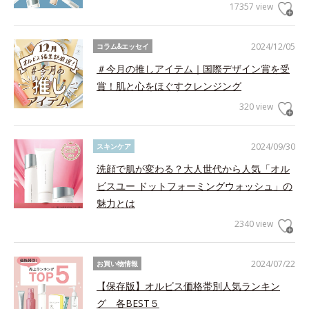
17357 view
2024/12/05
コラム&エッセイ
＃今月の推しアイテム｜国際デザイン賞を受
賞！肌と心をほぐすクレンジング
320 view
2024/09/30
スキンケア
洗顔で肌が変わる？大人世代から人気「オル
ビスユー ドットフォーミングウォッシュ」の
魅力とは
2340 view
2024/07/22
お買い物情報
【保存版】オルビス価格帯別人気ランキン
グ 各BEST５