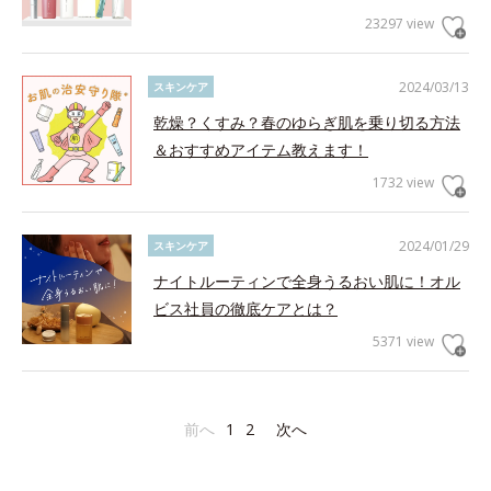
23297 view
2024/03/13
スキンケア
乾燥？くすみ？春のゆらぎ肌を乗り切る方法
＆おすすめアイテム教えます！
1732 view
2024/01/29
スキンケア
ナイトルーティンで全身うるおい肌に！オル
ビス社員の徹底ケアとは？
5371 view
前へ
1
2
次へ