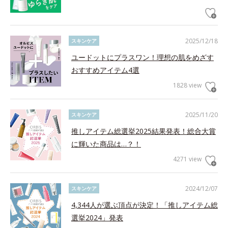
2025/12/18
スキンケア
ユードットにプラスワン！理想の肌をめざす
おすすめアイテム4選
1828 view
2025/11/20
スキンケア
推しアイテム総選挙2025結果発表！総合大賞
に輝いた商品は…？！
4271 view
2024/12/07
スキンケア
4,344人が選ぶ頂点が決定！「推しアイテム総
選挙2024」発表