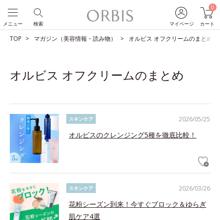
0
メニュー
検索
マイページ
カート
TOP
マガジン（美容情報・読み物）
オルビス オフクリームのまとめ
オルビス オフクリームのまとめ
2026/05/25
スキンケア
オルビスのクレンジング5種を徹底比較！
2026/03/26
スキンケア
花粉シーズン到来！今すぐブロック＆ゆらぎ
肌ケア4選