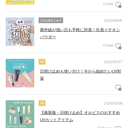
0 view
2026/06/05
コラム&エッセイ
紫外線が強い日も手軽に対策！社員イチオシ
パウダー
0 view
2026/03/27
UV
日焼け止めも使い分け！今から始めたいUV対
策
2026/03/06
UV
【最新版・日焼け止め】オルビスのおすすめ
UVカットアイテム