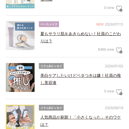
0 view
NEW
2026/07/15
ベースメイク
夏もサラリ肌をあきらめない！社員のこだわ
りは？
8486 view
2026/07/03
コラム&エッセイ
美白ケアしたいけどベタつきは嫌！社員の推
し美容液
0 view
2026/06/18
コラム&エッセイ
人気商品が刷新！「小さくなった」そのワケ
は？