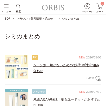
0
メニュー
検索
マイページ
カート
TOP
マガジン（美容情報・読み物）
シミのまとめ
シミのまとめ
NEW
2026/08/05
UV
シーン別！焼かないための“鉄壁UV対策”組み
合わせ
0 view
NEW
2026/07/30
スキンケア
沖縄のBAが解説！夏もユードットがおすすめ
な理由