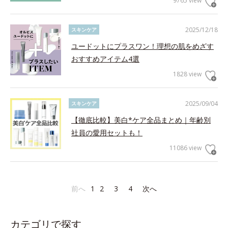
9765 view
2025/12/18
スキンケア
ユードットにプラスワン！理想の肌をめざす
おすすめアイテム4選
1828 view
2025/09/04
スキンケア
【徹底比較】美白*ケア全品まとめ｜年齢別
社員の愛用セットも！
11086 view
前へ
1
2
3
4
次へ
カテゴリで探す