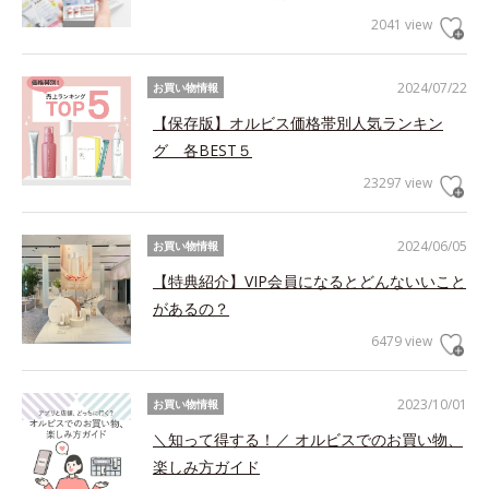
2041 view
2024/07/22
お買い物情報
【保存版】オルビス価格帯別人気ランキン
グ 各BEST５
23297 view
2024/06/05
お買い物情報
【特典紹介】VIP会員になるとどんないいこと
があるの？
6479 view
2023/10/01
お買い物情報
＼知って得する！／ オルビスでのお買い物、
楽しみ方ガイド