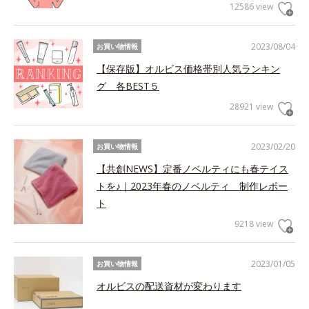
12586 view
2023/08/04
お買い物情報
【保存版】オルビス価格帯別人気ランキン
グ 各BEST５
28921 view
2023/02/20
お買い物情報
【共創NEWS】定番ノベルティにも春テイス
トを♪｜2023年春のノベルティ 制作レポー
ト
9218 view
2023/01/05
お買い物情報
オルビスの配送資材が変わります