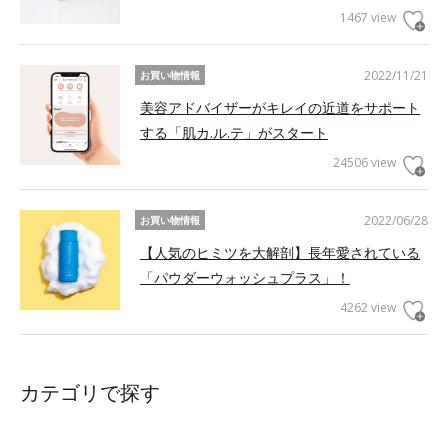
1467 view
2022/11/21
お買い物情報
美容アドバイザーがキレイの近道をサポート
する「肌カ.ル.テ」がスタート
24506 view
2022/06/28
お買い物情報
【人気のヒミツを大解剖】長年愛されている
「パウダーウォッシュプラス」！
4262 view
カテゴリで探す