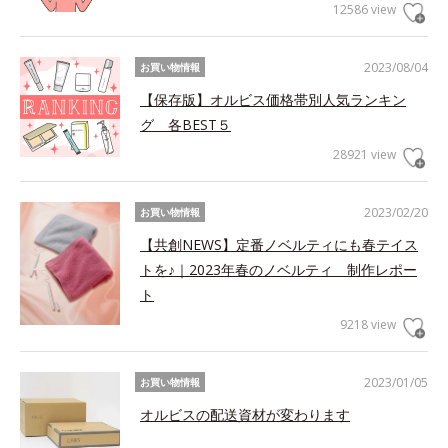
12586 view
2023/08/04
お買い物情報
【保存版】オルビス価格帯別人気ランキン
グ 各BEST５
28921 view
2023/02/20
お買い物情報
【共創NEWS】定番ノベルティにも春テイス
トを♪｜2023年春のノベルティ 制作レポー
ト
9218 view
2023/01/05
お買い物情報
オルビスの配送資材が変わります