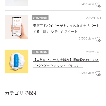
1467 view
2022/11/21
お買い物情報
美容アドバイザーがキレイの近道をサポート
する「肌カ.ル.テ」がスタート
24506 view
2022/06/28
お買い物情報
【人気のヒミツを大解剖】長年愛されている
「パウダーウォッシュプラス」！
4262 view
カテゴリで探す