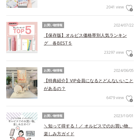
2041 view
2024/07/22
お買い物情報
【保存版】オルビス価格帯別人気ランキン
グ 各BEST５
23297 view
2024/06/05
お買い物情報
【特典紹介】VIP会員になるとどんないいこと
があるの？
6479 view
2023/10/01
お買い物情報
＼知って得する！／ オルビスでのお買い物、
楽しみ方ガイド