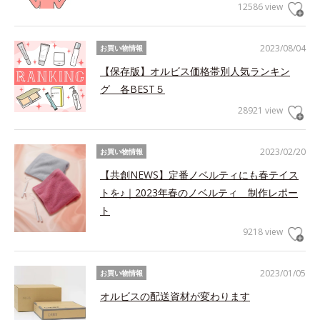
12586 view
2023/08/04
お買い物情報
【保存版】オルビス価格帯別人気ランキン
グ 各BEST５
28921 view
2023/02/20
お買い物情報
【共創NEWS】定番ノベルティにも春テイス
トを♪｜2023年春のノベルティ 制作レポー
ト
9218 view
2023/01/05
お買い物情報
オルビスの配送資材が変わります