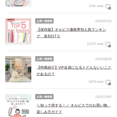
2041 view
2024/07/22
お買い物情報
【保存版】オルビス価格帯別人気ランキン
グ 各BEST５
23297 view
2024/06/05
お買い物情報
【特典紹介】VIP会員になるとどんないいこと
があるの？
6479 view
2023/10/01
お買い物情報
＼知って得する！／ オルビスでのお買い物、
楽しみ方ガイド