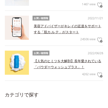
1467 view
2022/11/21
お買い物情報
美容アドバイザーがキレイの近道をサポート
する「肌カ.ル.テ」がスタート
24506 view
2022/06/28
お買い物情報
【人気のヒミツを大解剖】長年愛されている
「パウダーウォッシュプラス」！
4262 view
カテゴリで探す