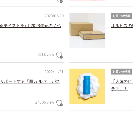
2023/02/20
お買い物情報
春テイストを♪｜2023年春のノベ
オルビスの
9218 view
2022/11/21
お買い物情報
サポートする「肌カ.ル.テ」がス
【人気のヒ
ラス」！
24506 view