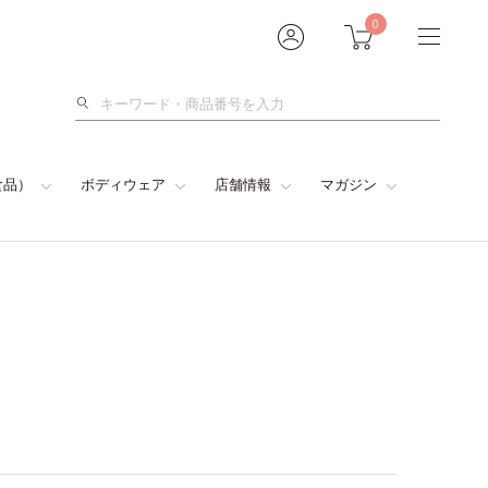
0
検
索
食品）
ボディウェア
店舗情報
マガジン