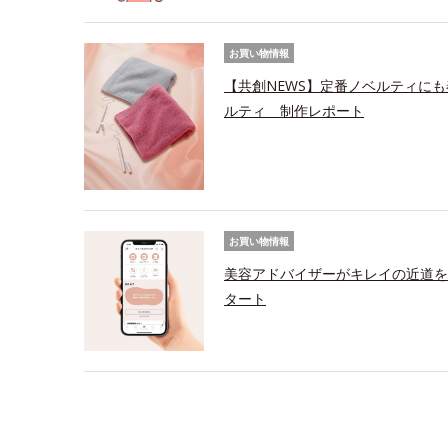
お買い物情報
【共創NEWS】定番ノベルティにも
ルティ 制作レポート
お買い物情報
美容アドバイザーがキレイの近道を
タート