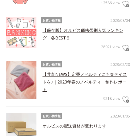
12586 view
2023/08/04
お買い物情報
【保存版】オルビス価格帯別人気ランキン
グ 各BEST５
28921 view
2023/02/20
お買い物情報
【共創NEWS】定番ノベルティにも春テイス
トを♪｜2023年春のノベルティ 制作レポー
ト
9218 view
2023/01/05
お買い物情報
オルビスの配送資材が変わります