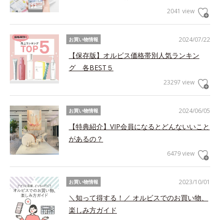
2041 view
2024/07/22
お買い物情報
【保存版】オルビス価格帯別人気ランキン
グ 各BEST５
23297 view
2024/06/05
お買い物情報
【特典紹介】VIP会員になるとどんないいこと
があるの？
6479 view
2023/10/01
お買い物情報
＼知って得する！／ オルビスでのお買い物、
楽しみ方ガイド