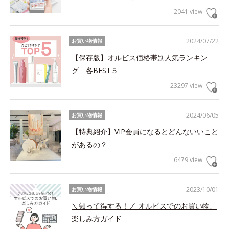
2041 view
2024/07/22
お買い物情報
【保存版】オルビス価格帯別人気ランキン
グ 各BEST５
23297 view
2024/06/05
お買い物情報
【特典紹介】VIP会員になるとどんないいこと
があるの？
6479 view
2023/10/01
お買い物情報
＼知って得する！／ オルビスでのお買い物、
楽しみ方ガイド