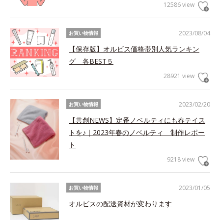
12586 view
2023/08/04
お買い物情報
【保存版】オルビス価格帯別人気ランキン
グ 各BEST５
28921 view
2023/02/20
お買い物情報
【共創NEWS】定番ノベルティにも春テイス
トを♪｜2023年春のノベルティ 制作レポー
ト
9218 view
2023/01/05
お買い物情報
オルビスの配送資材が変わります