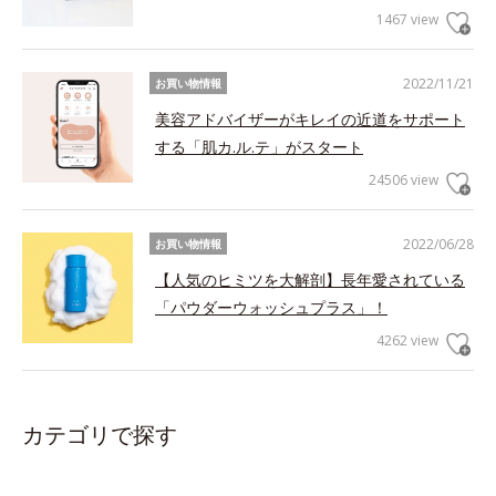
1467 view
2022/11/21
お買い物情報
美容アドバイザーがキレイの近道をサポート
する「肌カ.ル.テ」がスタート
24506 view
2022/06/28
お買い物情報
【人気のヒミツを大解剖】長年愛されている
「パウダーウォッシュプラス」！
4262 view
カテゴリで探す